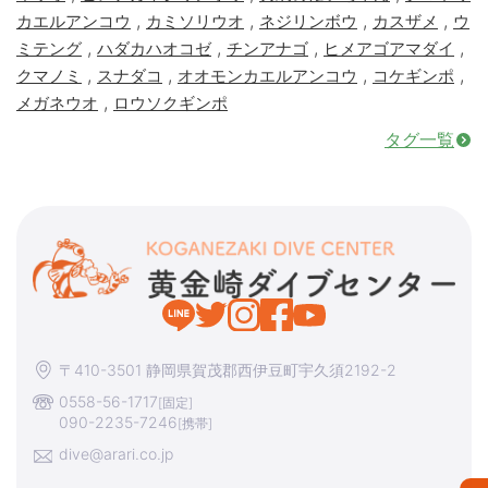
,
,
,
,
カエルアンコウ
カミソリウオ
ネジリンボウ
カスザメ
ウ
,
,
,
,
ミテング
ハダカハオコゼ
チンアナゴ
ヒメアゴアマダイ
,
,
,
,
クマノミ
スナダコ
オオモンカエルアンコウ
コケギンポ
,
メガネウオ
ロウソクギンポ
タグ一覧
〒410-3501 静岡県賀茂郡西伊豆町宇久須2192-2
0558-56-1717
[固定]
090-2235-7246
[携帯]
dive@arari.co.jp