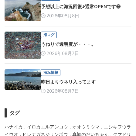
予想以上に海況回復♪通常OPENです😄
2026年08月8日
海ログ
うねりで透明度が・・・。
2026年08月7日
海況情報
昨日よりウネリ入ってます
2026年08月7日
タグ
,
,
,
ハナイカ
イロカエルアンコウ
オオウミウマ
ニシキフウラ
,
,
,
イウオ
ヒレナガネジリンボウ
真鯛のだいちゃん
クマドリ