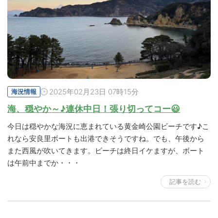
2025年02月23日 07時15分
海況情報
海、穏やか～♪連休中日！張り切ってコー😃
今日は穏やかな海況に恵まれている黄金崎公園ビーチです♪こ
れなら安良里ボートも出港できそうですね。でも、午後から
また西風が吹いてきます。ビーチは終日イケますが、ボート
は午前中までか・・・
記事を読む