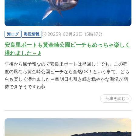
2025年02月23日 15時17分
海ログ
海況情報
安良里ボートも黄金崎公園ビーチもめっちゃ楽しく
潜れました～♪
午後から風予報なので安良里ボートは早回し！でも、この程
度の風なら黄金崎公園ビーチなら全然OK！という事で、どち
らも楽しく潜れました～😃明日も引き続き穏やかな海況が期
待できそうですね👍
記事を読む