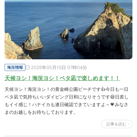
2026年05月10日 07時04分
海況情報
天候ヨシ！海況ヨシ！ベタ凪で楽しめます！！
天候ヨシ！海況ヨシ！の黄金崎公園ビーチです👍今日も一日
ベタ凪で気持ちいいダイビング日和になりそうです😆日差し
もイイ感じ！ハナイカも連日確認できていますよ～💗みなさ
まのお越しをお待ちしております。
記事を読む