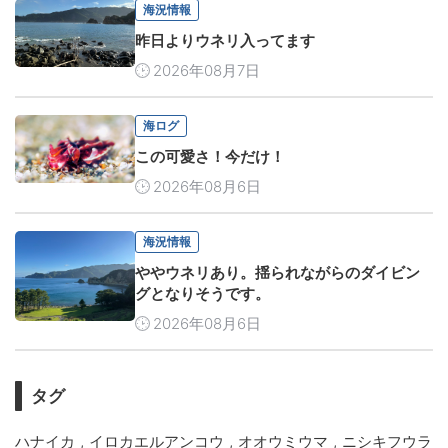
海況情報
昨日よりウネリ入ってます
2026年08月7日
海ログ
この可愛さ！今だけ！
2026年08月6日
海況情報
ややウネリあり。揺られながらのダイビン
グとなりそうです。
2026年08月6日
タグ
,
,
,
ハナイカ
イロカエルアンコウ
オオウミウマ
ニシキフウラ