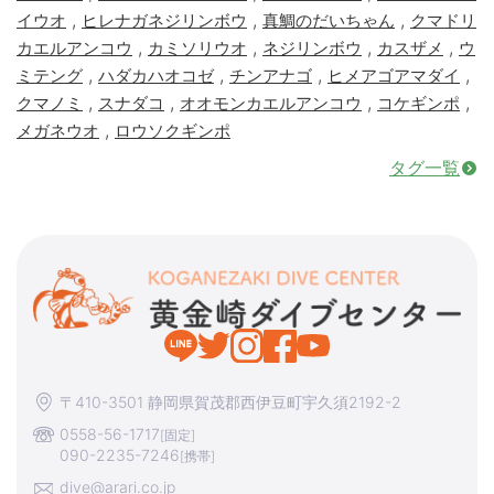
,
,
,
イウオ
ヒレナガネジリンボウ
真鯛のだいちゃん
クマドリ
,
,
,
,
カエルアンコウ
カミソリウオ
ネジリンボウ
カスザメ
ウ
,
,
,
,
ミテング
ハダカハオコゼ
チンアナゴ
ヒメアゴアマダイ
,
,
,
,
クマノミ
スナダコ
オオモンカエルアンコウ
コケギンポ
,
メガネウオ
ロウソクギンポ
タグ一覧
〒410-3501 静岡県賀茂郡西伊豆町宇久須2192-2
0558-56-1717
[固定]
090-2235-7246
[携帯]
dive@arari.co.jp