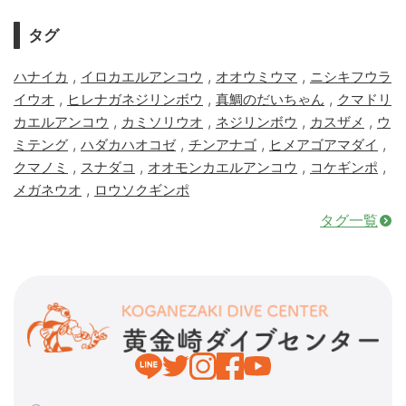
タグ
,
,
,
ハナイカ
イロカエルアンコウ
オオウミウマ
ニシキフウラ
,
,
,
イウオ
ヒレナガネジリンボウ
真鯛のだいちゃん
クマドリ
,
,
,
,
カエルアンコウ
カミソリウオ
ネジリンボウ
カスザメ
ウ
,
,
,
,
ミテング
ハダカハオコゼ
チンアナゴ
ヒメアゴアマダイ
,
,
,
,
クマノミ
スナダコ
オオモンカエルアンコウ
コケギンポ
,
メガネウオ
ロウソクギンポ
タグ一覧