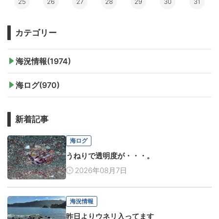
25
26
27
28
29
30
31
カテゴリー
海況情報(1974)
海ログ(970)
新着記事
海ログ
うねりで透明度が・・・。
2026年08月7日
海況情報
昨日よりウネリ入ってます