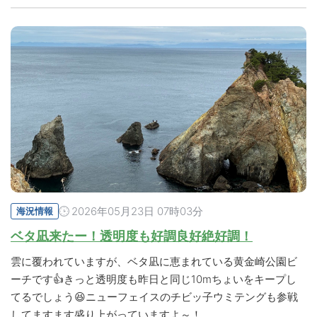
2026年05月23日 07時03分
海況情報
ベタ凪来たー！透明度も好調良好絶好調！
雲に覆われていますが、ベタ凪に恵まれている黄金崎公園ビ
ーチです👍きっと透明度も昨日と同じ10mちょいをキープし
てるでしょう😆ニューフェイスのチビッ子ウミテングも参戦
してますます盛り上がっていますよ～！