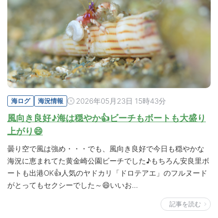
2026年05月23日 15時43分
海ログ
海況情報
風向き良好♪海は穏やか👍ビーチもボートも大盛り
上がり😄
曇り空で風は強め・・・でも、風向き良好で今日も穏やかな
海況に恵まれてた黄金崎公園ビーチでした♪もちろん安良里ボ
ートも出港OK👍人気のヤドカリ「ドロテアエ」のフルヌード
がとってもセクシーでした～😄いいお…
記事を読む