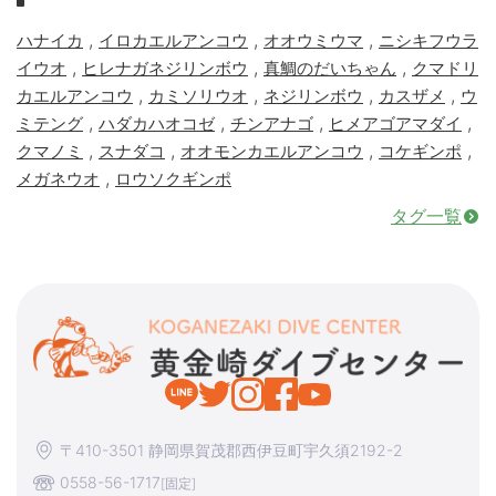
,
,
,
ハナイカ
イロカエルアンコウ
オオウミウマ
ニシキフウラ
,
,
,
イウオ
ヒレナガネジリンボウ
真鯛のだいちゃん
クマドリ
,
,
,
,
カエルアンコウ
カミソリウオ
ネジリンボウ
カスザメ
ウ
,
,
,
,
ミテング
ハダカハオコゼ
チンアナゴ
ヒメアゴアマダイ
,
,
,
,
クマノミ
スナダコ
オオモンカエルアンコウ
コケギンポ
,
メガネウオ
ロウソクギンポ
タグ一覧
〒410-3501 静岡県賀茂郡西伊豆町宇久須2192-2
0558-56-1717
[固定]