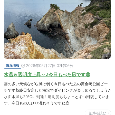
2026年05月27日 07時06分
海況情報
水温＆透明度上昇～♪今日もべた凪です😄
雲の多い天候ながら風は弱く今日もべた凪の黄金崎公園ビー
チです👍終日安定した海況でダイビングが楽しめるでしょう♪
水面水温も20℃に到達！透明度もちょっとずつ回復していま
す。今日ものんびり潜れそうですね😊
記事を読む