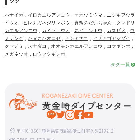
タグ
,
,
,
ハナイカ
イロカエルアンコウ
オオウミウマ
ニシキフウラ
,
,
,
イウオ
ヒレナガネジリンボウ
真鯛のだいちゃん
クマドリ
,
,
,
,
カエルアンコウ
カミソリウオ
ネジリンボウ
カスザメ
ウ
,
,
,
,
ミテング
ハダカハオコゼ
チンアナゴ
ヒメアゴアマダイ
,
,
,
,
クマノミ
スナダコ
オオモンカエルアンコウ
コケギンポ
,
メガネウオ
ロウソクギンポ
タグ一覧
〒410-3501 静岡県賀茂郡西伊豆町宇久須2192-2
0558-56-1717