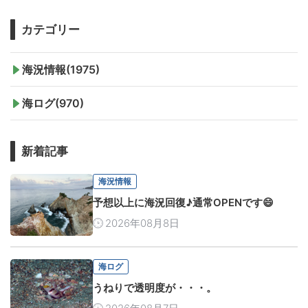
カテゴリー
海況情報(1975)
海ログ(970)
新着記事
海況情報
予想以上に海況回復♪通常OPENです😄
2026年08月8日
海ログ
うねりで透明度が・・・。