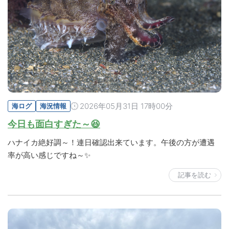
2026年05月31日 17時00分
海ログ
海況情報
今日も面白すぎた～😆
ハナイカ絶好調～！連日確認出来ています。午後の方が遭遇
率が高い感じですね～✨
記事を読む