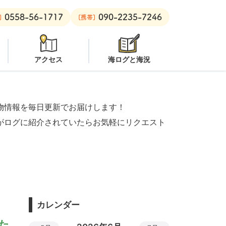
0558-56-1717
090-2235-7246
ビーチ：
オープン
安良里ボート：
潜水注意
]
[携帯]
アクセス
海ログと海況
物情報を毎日更新でお届けします！
がログに紹介されていたらお気軽にリクエスト
カレンダー
した。