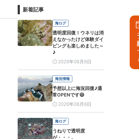
新着記事
海ログ
透明度回復！ウネリは消
予
えなかったけど体験ダイ
ビングも楽しめました～
♪
2026年08月8日
海況情報
予想以上に海況回復♪通
常OPENです😄
2026年08月8日
海ログ
うねりで透明度
が・・・。