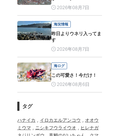
2026年08月7日
海況情報
昨日よりウネリ入ってま
す
2026年08月7日
海ログ
この可愛さ！今だけ！
2026年08月6日
タグ
,
,
ハナイカ
イロカエルアンコウ
オオウ
,
,
ミウマ
ニシキフウライウオ
ヒレナガ
,
,
ネジリンボウ
真鯛のだいちゃん
クマ