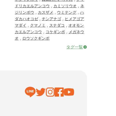
,
,
ドリカエルアンコウ
カミソリウオ
ネ
,
,
,
ジリンボウ
カスザメ
ウミテング
ハ
,
,
ダカハオコゼ
チンアナゴ
ヒメアゴア
,
,
,
マダイ
クマノミ
スナダコ
オオモン
,
,
カエルアンコウ
コケギンポ
メガネウ
,
オ
ロウソクギンポ
タグ一覧