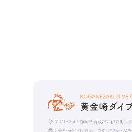
〒410-3501 静岡県賀茂郡西伊豆町宇久須
0558-56-1717
090-2235-7246
[固定]