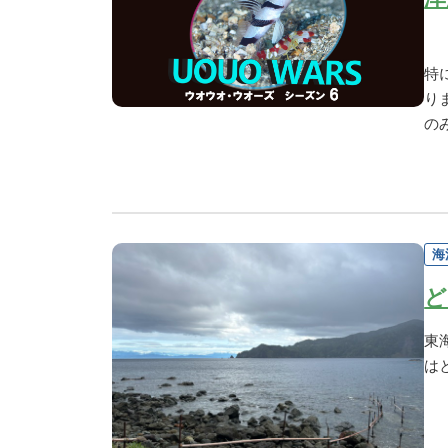
特
り
の
海
ど
東
は