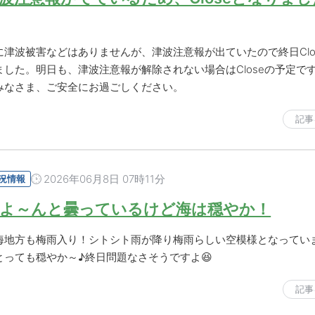
に津波被害などはありませんが、津波注意報が出ていたので終日Clo
ました。明日も、津波注意報が解除されない場合はCloseの予定で
みなさま、ご安全にお過ごしください。
記事
2026年06月8日 07時11分
況情報
よ～んと曇っているけど海は穏やか！
海地方も梅雨入り！シトシト雨が降り梅雨らしい空模様となってい
とっても穏やか～♪終日問題なさそうですよ😆
記事