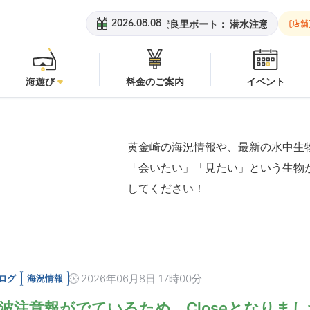
黄金崎ビーチ：
オープン
安良里ボート：
潜水注意
黄金崎
2026.08.08
[店舗
海遊び
料金のご案内
イベント
黄金崎の海況情報や、最新の水中生
「会いたい」「見たい」という生物
してください！
2026年06月8日 17時00分
ログ
海況情報
波注意報がでているため、Closeとなりま