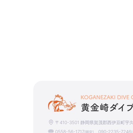
〒410-3501 静岡県賀茂郡西伊豆町宇久須
0558-56-1717
090-2235-7246
[固定]