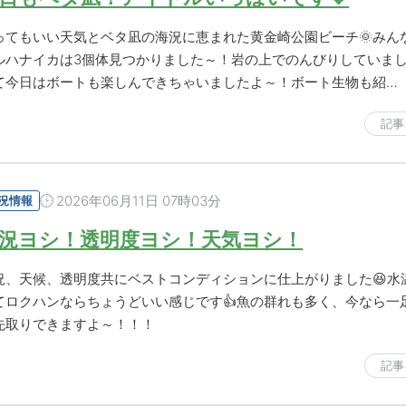
ってもいい天気とベタ凪の海況に恵まれた黄金崎公園ビーチ🌞みん
ルハナイカは3個体見つかりました～！岩の上でのんびりしていま
て今日はボートも楽しんできちゃいましたよ～！ボート生物も紹…
記事
2026年06月11日 07時03分
況情報
況ヨシ！透明度ヨシ！天気ヨシ！
況、天候、透明度共にベストコンディションに仕上がりました😆水
てロクハンならちょうどいい感じです👍魚の群れも多く、今なら一
先取りできますよ～！！！
記事