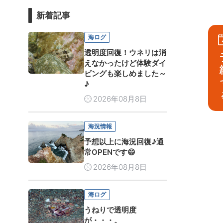
新着記事
海ログ
透明度回復！ウネリは消
予
えなかったけど体験ダイ
ビングも楽しめました～
♪
2026年08月8日
海況情報
予想以上に海況回復♪通
常OPENです😄
2026年08月8日
海ログ
うねりで透明度
が・・・。