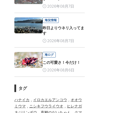
2026年08月7日
海況情報
昨日よりウネリ入ってま
す
2026年08月7日
海ログ
この可愛さ！今だけ！
2026年08月6日
タグ
,
,
ハナイカ
イロカエルアンコウ
オオウ
,
,
ミウマ
ニシキフウライウオ
ヒレナガ
,
,
ネジリンボウ
真鯛のだいちゃん
クマ