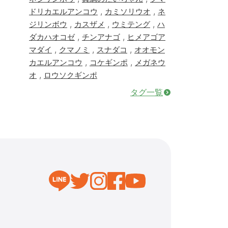
,
,
ドリカエルアンコウ
カミソリウオ
ネ
,
,
,
ジリンボウ
カスザメ
ウミテング
ハ
,
,
ダカハオコゼ
チンアナゴ
ヒメアゴア
,
,
,
マダイ
クマノミ
スナダコ
オオモン
,
,
カエルアンコウ
コケギンポ
メガネウ
,
オ
ロウソクギンポ
タグ一覧