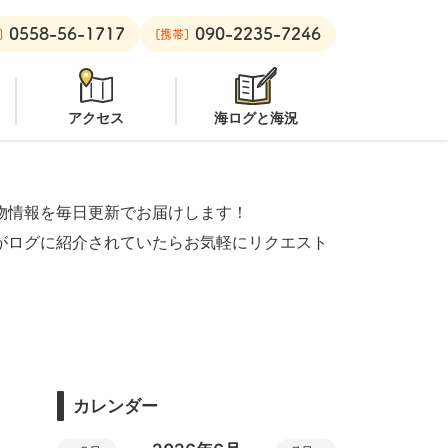
0558-56-1717
090-2235-7246
ーチ：
オープン
安良里ボート：
潜水注意
]
[携帯]
アクセス
海ログと海況
物情報を毎日更新でお届けします！
がログに紹介されていたらお気軽にリクエスト
カレンダー