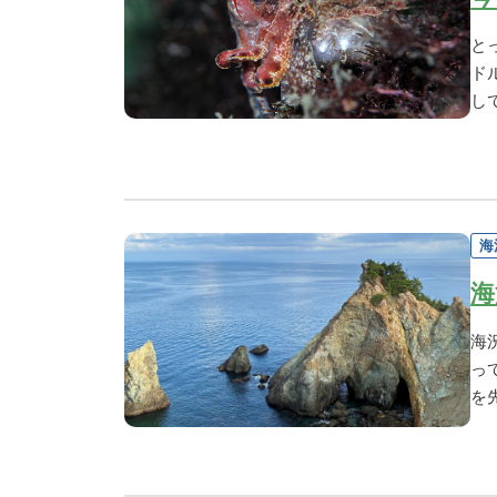
と
ド
し
海
海
海
っ
を