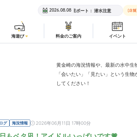
黄金崎ビーチ：
オープン
安良里ボート：
潜水注意
黄金崎ビ
2026.08.08
[店舗
海遊び
料金のご案内
イベント
黄金崎の海況情報や、最新の水中生
「会いたい」「見たい」という生物
してください！
2026年06月11日 17時00分
ログ
海況情報
日もベタ凪！アイドルいっぱいです💗