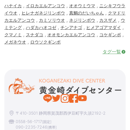
,
,
,
ハナイカ
イロカエルアンコウ
オオウミウマ
ニシキフウラ
,
,
,
イウオ
ヒレナガネジリンボウ
真鯛のだいちゃん
クマドリ
,
,
,
,
カエルアンコウ
カミソリウオ
ネジリンボウ
カスザメ
ウ
,
,
,
,
ミテング
ハダカハオコゼ
チンアナゴ
ヒメアゴアマダイ
,
,
,
,
クマノミ
スナダコ
オオモンカエルアンコウ
コケギンポ
,
メガネウオ
ロウソクギンポ
タグ一覧
〒410-3501 静岡県賀茂郡西伊豆町宇久須2192-2
0558-56-1717
[固定]
090-2235-7246
[携帯]