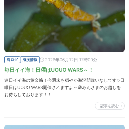
2026年06月12日 17時00分
海ログ
海況情報
毎日イイ海！日曜はUOUO WARS～！
連日イイ海の黄金崎！今週末も穏やか海況間違いなしです✨日
曜日はUOUO WARS開催されますよ～😆みんさまのお越しを
お待ちしております！！
記事を読む