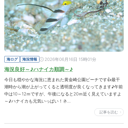
2026年06月16日 15時01分
海ログ
海況情報
海況良好～♪ハナイカ順調～♪
今日も穏やかな海況に恵まれた黄金崎公園ビーチです👍最干
潮時から潮が上がってくると透明度が良くなってきます♪午前
中は10～12ｍですが、午後になると20ｍ近く見えていますよ
～♪ハナイカも元気いっぱい！ネ…
記事を読む