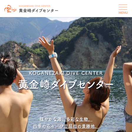
KOGANEZAKI DIVE CENTER
黄金崎ダイブセンター
穏やかな海、多彩な生物、
四季の花々、伊豆屈指の景勝地。