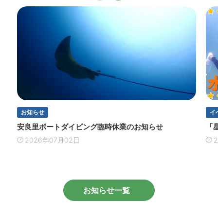
イ
お知らせ
「
安良里ボートダイビング臨時休業のお知らせ
2026年07月02日
お知らせ一覧