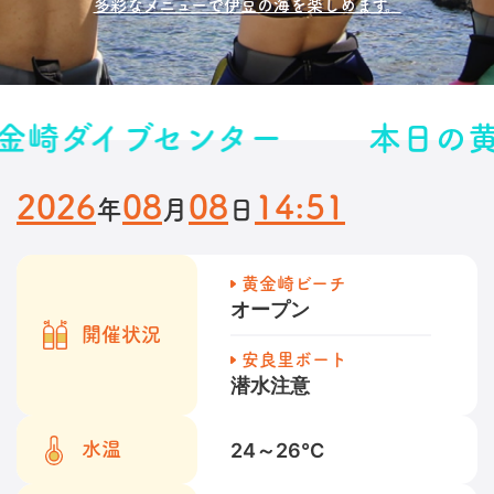
多彩なメニューで伊豆の海を楽しめます。
センター
本日の黄金崎ダイ
2026
08
08
14:51
年
月
日
黄金崎ビーチ
オープン
開催状況
安良里ボート
潜水注意
24～26
℃
水温