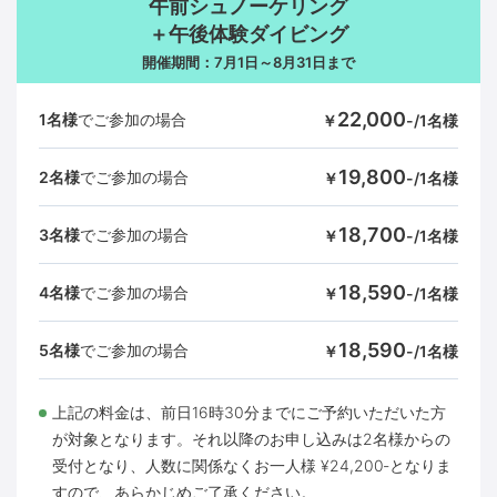
午前シュノーケリング
＋午後体験ダイビング
開催期間：7月1日～8月31日まで
22,000
1名様
でご参加の場合
￥
-/1名様
19,800
2名様
でご参加の場合
￥
-/1名様
18,700
3名様
でご参加の場合
￥
-/1名様
18,590
4名様
でご参加の場合
￥
-/1名様
18,590
5名様
でご参加の場合
￥
-/1名様
上記の料⾦は、前⽇16時30分までにご予約いただいた⽅
が対象となります。それ以降のお申し込みは2名様からの
受付となり、⼈数に関係なくお⼀⼈様 ¥24,200‐となりま
すので、あらかじめご了承ください。