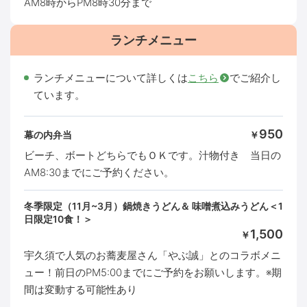
AM8時からPM8時30分まで
ランチメニュー
ランチメニューについて詳しくは
こちら
でご紹介し
ています。
950
幕の内弁当
￥
ビーチ、ボートどちらでもＯＫです。汁物付き 当日の
AM8:30までにご予約ください。
冬季限定（11月~3月）鍋焼きうどん＆ 味噌煮込みうどん＜1
日限定10食！＞
1,500
￥
宇久須で人気のお蕎麦屋さん「やぶ誠」とのコラボメニ
ュー！前日のPM5:00までにご予約をお願いします。※期
間は変動する可能性あり