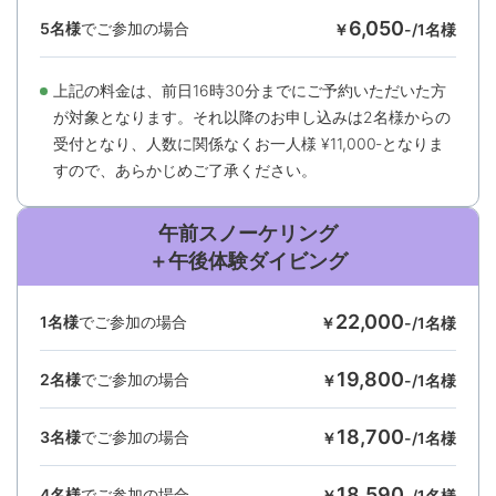
6,050
5名様
でご参加の場合
￥
-/1名様
上記の料⾦は、前⽇16時30分までにご予約いただいた⽅
が対象となります。それ以降のお申し込みは2名様からの
受付となり、⼈数に関係なくお⼀⼈様 ¥11,000‐となりま
すので、あらかじめご了承ください。
午前スノーケリング
＋午後体験ダイビング
22,000
1名様
でご参加の場合
￥
-/1名様
19,800
2名様
でご参加の場合
￥
-/1名様
18,700
3名様
でご参加の場合
￥
-/1名様
18,590
4名様
でご参加の場合
￥
-/1名様