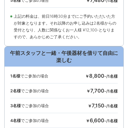
7,480
5名様
でご参加の場合
￥
-/1名様
上記の料⾦は、前⽇16時30分までにご予約いただいた⽅
が対象となります。それ以降のお申し込みは2名様からの
受付となり、⼈数に関係なくお⼀⼈様 ¥12,100‐となりま
すので、あらかじめご了承ください。
午前スタッフと一緒・午後器材を借りて自由に
楽しむ
8,800
1名様
でご参加の場合
￥
-/1名様
7,700
2名様
でご参加の場合
￥
-/1名様
7,150
3名様
でご参加の場合
￥
-/1名様
6,600
4名様
でご参加の場合
￥
-/1名様