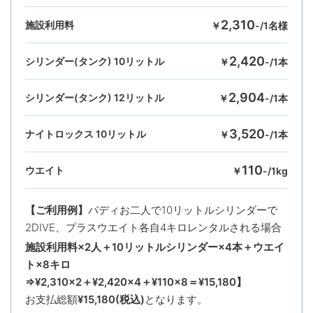
2,310
施設利用料
￥
-/1名様
2,420
シリンダー(タンク) 10リットル
￥
-/1本
2,904
シリンダー(タンク) 12リットル
￥
-/1本
3,520
ナイトロックス 10リットル
￥
-/1本
110
ウエイト
￥
-/1kg
【ご利用例】
バディお二人で10リットルシリンダーで
2DIVE、プラスウエイト各自4キロレンタルされる場合
施設利用料×2人＋10リットルシリンダー×4本＋ウエイ
ト×8キロ
⇒¥2,310×2＋¥2,420×4＋¥110×8＝¥15,180】
お支払総額
¥15,180(税込)
となります。