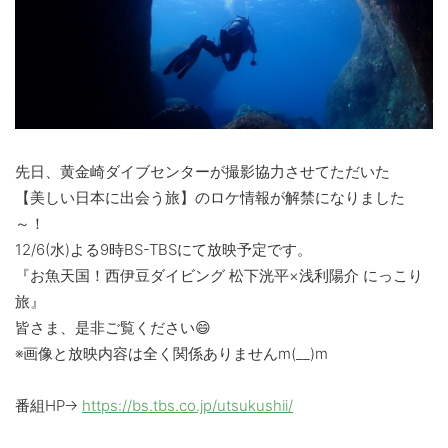
先日、黄金崎ダイブセンターが撮影協力させてただいた
【美しい日本に出会う旅】のロケ情報が解禁になりました
～！
12/6(水)よる9時BS-TBSにて放映予定です。
『お魚天国！西伊豆ダイビング 松下洸平×浅利陽介 にっこり
旅』
皆さま、是非ご覧ください😄
※画像と放映内容は全く関係ありませんm(__)m
番組HP→
https://bs.tbs.co.jp/utsukushii/