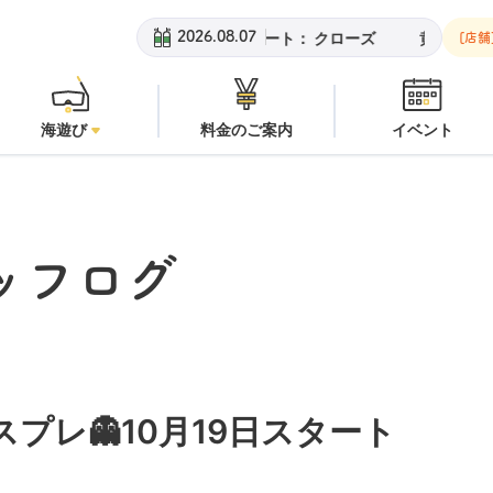
ビーチ：
潜水注意
安良里ボート：
クローズ
黄金崎ビーチ：
潜
2026.08.07
[店舗
海遊び
料金のご案内
イベント
ッフログ
×コスプレ👻10月19日スタート