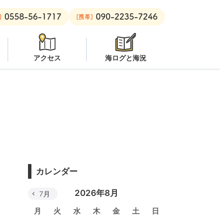
0558-56-1717
090-2235-7246
水注意
安良里ボート：
クローズ
]
[携帯]
アクセス
海ログと海況
カレンダー
2026年8月
7月
月
火
水
木
金
土
日