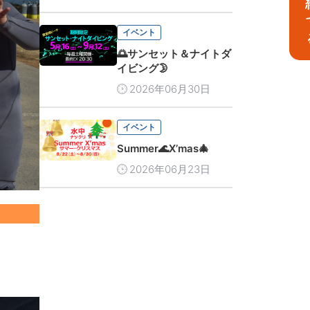
予
イベント
🌅サンセット＆ナイトダ
イビング🌛
2026年06月30日
イベント
Summer🌊X’mas🎄
2026年06月23日