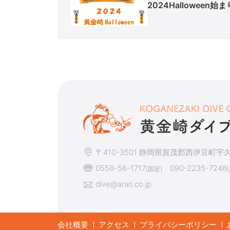
2024Halloween始
〒410-3501 静岡県賀茂郡西伊豆町宇久須
0558-56-1717
090-2235-7246
[固定]
dive@arari.co.jp
会社概要
アクセス
プライバシーポリシー