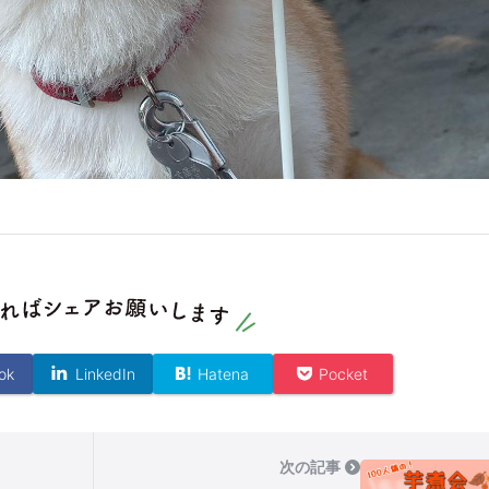
ok
LinkedIn
Hatena
Pocket
次の記事