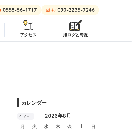
0558-56-1717
090-2235-7246
安良里ボート：
オープン
]
[携帯]
アクセス
海ログと海況
カレンダー
2026年8月
7月
月
火
水
木
金
土
日