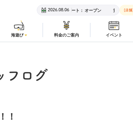
：
オープン
安良里ボート：
オープン
黄金崎ビーチ：
オープン
2026.08.06
[店舗
海遊び
料金のご案内
イベント
ッフログ
！！