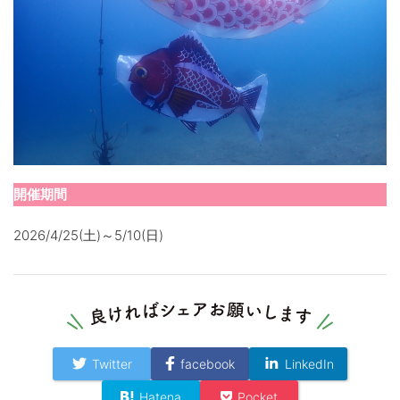
開催期間
2026/4/25(土)～5/10(日)
Twitter
facebook
LinkedIn
Hatena
Pocket