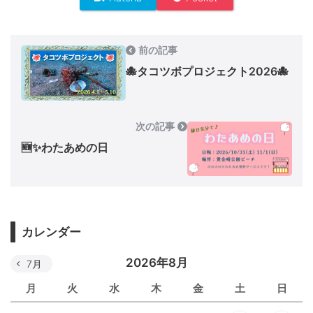
前の記事
🐙タコツボプロジェクト2026🐙
次の記事
🆕✨わたあめの日
カレンダー
2026年8月
7月
月
火
水
木
金
土
日