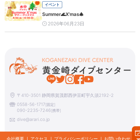
イベント
Summer🌊X’mas🎄
2026年06月23日
〒410-3501 静岡県賀茂郡西伊豆町宇久須2192-2
0558-56-1717
[固定]
090-2235-7246
[携帯]
dive@arari.co.jp
会社概要
アクセス
プライバシーポリシー
お問い合わせ