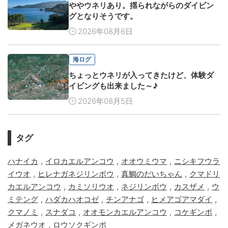
ややウネリあり。揺られながらのダイビン
グとなりそうです。
2026年08月6日
海ログ
ちょっとウネリが入ってきたけど、体験ダ
イビングも出来ました～♪
2026年08月5日
タグ
,
,
,
ハナイカ
イロカエルアンコウ
オオウミウマ
ニシキフウラ
,
,
,
イウオ
ヒレナガネジリンボウ
真鯛のだいちゃん
クマドリ
,
,
,
,
カエルアンコウ
カミソリウオ
ネジリンボウ
カスザメ
ウ
,
,
,
,
ミテング
ハダカハオコゼ
チンアナゴ
ヒメアゴアマダイ
,
,
,
,
クマノミ
スナダコ
オオモンカエルアンコウ
コケギンポ
,
メガネウオ
ロウソクギンポ