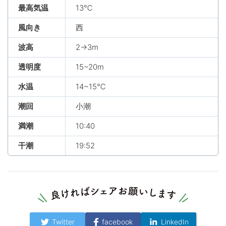
最高気温
13℃
風向き
西
波高
2→3m
透明度
15~20m
水温
14~15℃
潮回
小潮
満潮
10:40
干潮
19:52
Twitter
facebook
LinkedIn