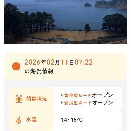
2026
02
11
07:22
年
月
日
の海況情報
オープン
黄金崎ビーチ
開催状況
オープン
安良里ボート
14~15
℃
水温