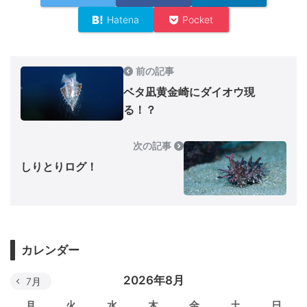
Hatena
Pocket
前の記事
ベタ凪黄金崎にダイオウ現
る！？
次の記事
しりとりログ！
カレンダー
2026年8月
7月
月
火
水
木
金
土
日