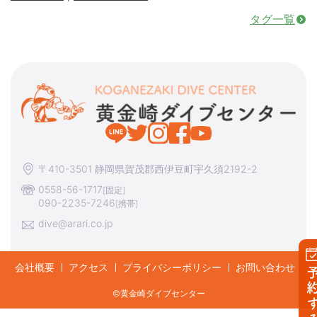
タグ一覧
〒410-3501 静岡県賀茂郡西伊豆町宇久須2192-2
0558-56-1717
[固定]
090-2235-7246
[携帯]
dive@arari.co.jp
会社概要
アクセス
プライバシーポリシー
お問い合わせ
予約す
©︎黄金崎ダイブセンター