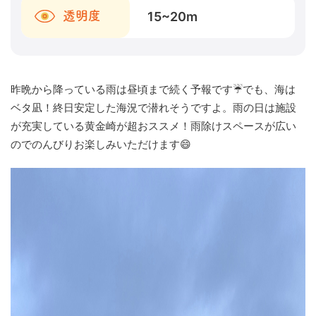
15~20
m
透明度
昨晩から降っている雨は昼頃まで続く予報です☔でも、海は
ベタ凪！終日安定した海況で潜れそうですよ。雨の日は施設
が充実している黄金崎が超おススメ！雨除けスペースが広い
のでのんびりお楽しみいただけます😄