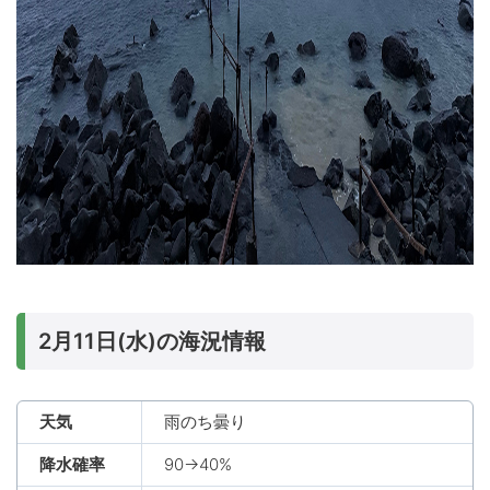
2月11日(水)の海況情報
天気
雨のち曇り
降水確率
90→40%