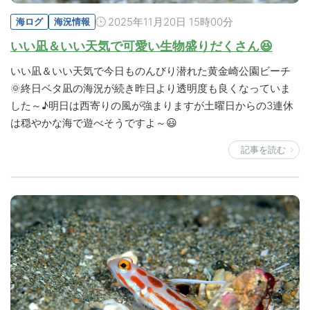
2025年11月20日 15時00分
海ログ
海況情報
いい凪＆いい天気で可愛い生物盛りだくさん😆
いい凪＆いい天気で今日ものんびり潜れた黄金崎公園ビーチ
🌞終日ベタ凪の海況が続き昨日より透明度も良くなっていま
した～♪明日は西寄りの風が強まりますが土曜日からの3連休
は穏やかな海で遊べそうですよ～😃
記事を読む