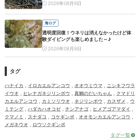
2026年08月9日
海ログ
透明度回復！ウネリは消えなかったけど体
験ダイビングも楽しめました～♪
2026年08月8日
タグ
,
,
,
ハナイカ
イロカエルアンコウ
オオウミウマ
ニシキフウラ
,
,
,
イウオ
ヒレナガネジリンボウ
真鯛のだいちゃん
クマドリ
,
,
,
,
カエルアンコウ
カミソリウオ
ネジリンボウ
カスザメ
ウ
,
,
,
,
ミテング
ハダカハオコゼ
チンアナゴ
ヒメアゴアマダイ
,
,
,
,
クマノミ
スナダコ
コケギンポ
オオモンカエルアンコウ
,
メガネウオ
ロウソクギンポ
タグ一覧