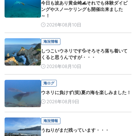
今日も波あり黄金崎🌊それでも体験ダイビ
ングやスノーケリングも開催出来ました
～！
2026年08月10日
海況情報
しつこいウネリです💦そろそろ落ち着いて
くると思うんですが・・・
2026年08月10日
海ログ
ウネリに負けず(笑)夏の海を楽しみました！
2026年08月9日
海況情報
うねりがまだ残っています・・・