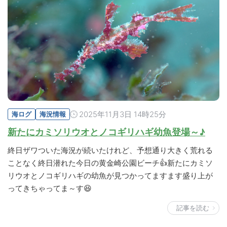
2025年11月3日 14時25分
海ログ
海況情報
新たにカミソリウオとノコギリハギ幼魚登場～♪
終日ザワついた海況が続いたけれど、予想通り大きく荒れる
ことなく終日潜れた今日の黄金崎公園ビーチ👍新たにカミソ
リウオとノコギリハギの幼魚が見つかってますます盛り上が
ってきちゃってま～す😆
記事を読む