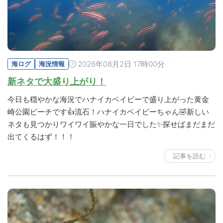
2026年08月2日 17時00分
海ログ
海況情報
新ネタで大盛り上がり！
今日も穏やかな海況でハナイカベイビーで盛り上がった黄金
崎公園ビーチです👍流石！ハナイカベイビーちゃん🤣新しい
ネタも見つかりワイワイ賑やかな一日でした✨探せばまだまだ
出てくるはず！！！
記事を読む