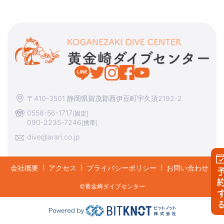
〒410-3501 静岡県賀茂郡西伊豆町宇久須2192-2
0558-56-1717
[固定]
090-2235-7246
[携帯]
dive@arari.co.jp
会社概要
アクセス
プライバシーポリシー
お問い合わせ
予約す
©︎黄金崎ダイブセンター