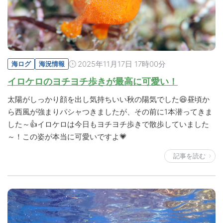
2025年11月17日 17時00分
海ログ
海況情報
イロケロのヨチヨチ歩きが最高に可愛い！
太陽がしっかり顔を出し気持ちいい秋の陽気でした😆昼頃か
ら西風が強まりパシャつきましたが、その前に1本潜ってきま
した～👍イロケロは今日もヨチヨチ歩きで散歩していました
～！この姿が本当に可愛いですよ💗
記事を読む