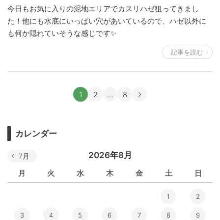
今日もお気に入りの泥地エリアでカスリハゼ狙ってきまし
た！他にも水底にいっぱい穴があいているので、ハゼ以外に
も何か隠れていそうな感じです✨
記事を読む
1
2
…
8
カレンダー
2026年8月
7月
月
火
水
木
金
土
日
1
2
3
4
5
6
7
8
9