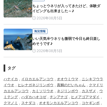
ちょっとウネリが入ってきたけど、体験ダ
イビングも出来ました～♪
2026年08月5日
海況情報
いい天気🌞ウネリも微弱で今日も終日楽し
めそうです♪
2026年08月5日
タグ
,
,
,
ハナイカ
イロカエルアンコウ
オオウミウマ
ニシキフウラ
,
,
,
イウオ
ヒレナガネジリンボウ
真鯛のだいちゃん
クマドリ
,
,
,
,
カエルアンコウ
カミソリウオ
ネジリンボウ
カスザメ
ウ
,
,
,
,
ミテング
ハダカハオコゼ
チンアナゴ
ヒメアゴアマダイ
,
,
,
,
クマノミ
スナダコ
オオモンカエルアンコウ
コケギンポ