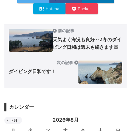
Hatena
Pocket
前の記事
天気よく海況も良好～♪冬のダイ
ビング日和は週末も続きます😄
次の記事
ダイビング日和です！
カレンダー
2026年8月
7月
月
火
水
木
金
土
日