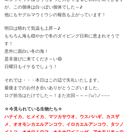
が、この個体は白っぽい個体でした～♪
他にもヤグルマウミウシの報告も上がっています！
明日は晴れて気温も上昇～♪
もちろん海も穏やかで冬のダイビング日和に恵まれそうで
す！
意外に面白い冬の海！
是非遊びに来てくださ～い😄
日曜日もイケるでしょう！
それでは・・・本日はこの辺で失礼いたします。
最後までのお付き合いありがとうございました。
ログ担当はたけでした～！また次回～～～('ω')ノ~~~
☆今見られている生物たち☆
ハナイカ、ヒメイカ、マツカサウオ、ウスバハギ、カスザ
メ、オオモンカエルアンコウ、イロカエルアンコウ、タツノ
イトコ、オオウミウマ、
オキナワベニハゼ、アナモリチュウ