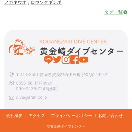
,
メガネウオ
ロウソクギンポ
タグ一覧
〒410-3501 静岡県賀茂郡西伊豆町宇久須2192-2
0558-56-1717
[固定]
090-2235-7246
[携帯]
dive@arari.co.jp
会社概要
アクセス
プライバシーポリシー
お問い合わせ
©︎黄金崎ダイブセンター