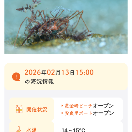
2026
02
13
15:00
年
月
日
の海況情報
オープン
黄金崎ビーチ
開催状況
オープン
安良里ボート
14～15
℃
水温