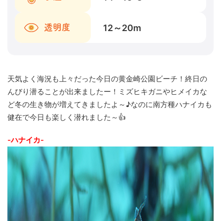
12～20
m
透明度
天気よく海況も上々だった今日の黄金崎公園ビーチ！終日の
んびり潜ることが出来ましたー！ミズヒキガニやヒメイカな
ど冬の生き物が増えてきましたよ～♪なのに南方種ハナイカも
健在で今日も楽しく潜れました～👍
-ハナイカ-