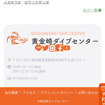
,
メガネウオ
ロウソクギンポ
タグ一覧
〒410-3501 静岡県賀茂郡西伊豆町宇久須2192-2
0558-56-1717
[固定]
090-2235-7246
[携帯]
dive@arari.co.jp
会社概要
アクセス
プライバシーポリシー
お問い合わせ
予約す
©︎黄金崎ダイブセンター