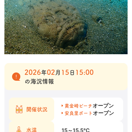
2026
02
15
15:00
年
月
日
の海況情報
オープン
黄金崎ビーチ
開催状況
オープン
安良里ボート
15～15.5
℃
水温