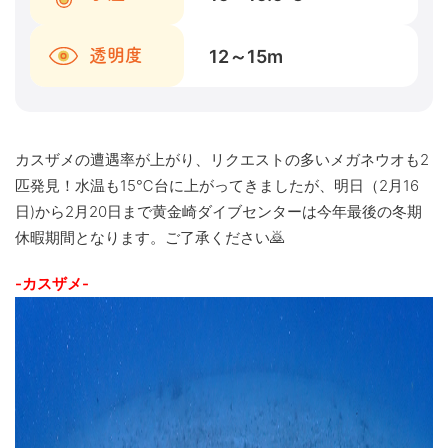
12～15
m
透明度
カスザメの遭遇率が上がり、リクエストの多いメガネウオも2
匹発見！水温も15℃台に上がってきましたが、明日（2月16
日)から2月20日まで黄金崎ダイブセンターは今年最後の冬期
休暇期間となります。ご了承ください🙇
-カスザメ-