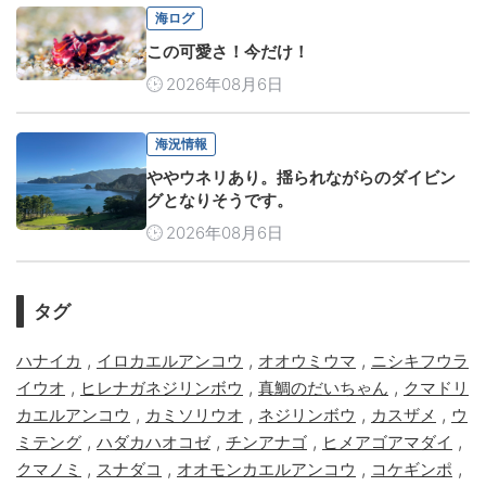
海ログ
この可愛さ！今だけ！
2026年08月6日
海況情報
ややウネリあり。揺られながらのダイビン
グとなりそうです。
2026年08月6日
タグ
,
,
,
ハナイカ
イロカエルアンコウ
オオウミウマ
ニシキフウラ
,
,
,
イウオ
ヒレナガネジリンボウ
真鯛のだいちゃん
クマドリ
,
,
,
,
カエルアンコウ
カミソリウオ
ネジリンボウ
カスザメ
ウ
,
,
,
,
ミテング
ハダカハオコゼ
チンアナゴ
ヒメアゴアマダイ
,
,
,
,
クマノミ
スナダコ
オオモンカエルアンコウ
コケギンポ