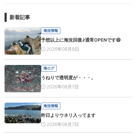
新着記事
海況情報
予想以上に海況回復♪通常OPENです😄
2026年08月8日
海ログ
うねりで透明度が・・・。
2026年08月7日
海況情報
昨日よりウネリ入ってます
2026年08月7日