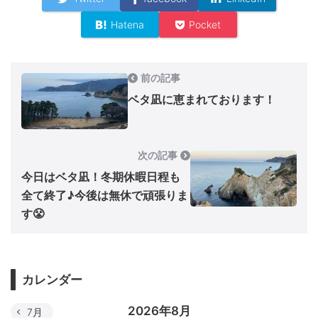
Hatena
Pocket
前の記事
ベタ凪に恵まれております！
次の記事
今日はベタ凪！冬期休暇日程も
全て終了♪今後は無休で頑張りま
す😤
カレンダー
2026年8月
7月