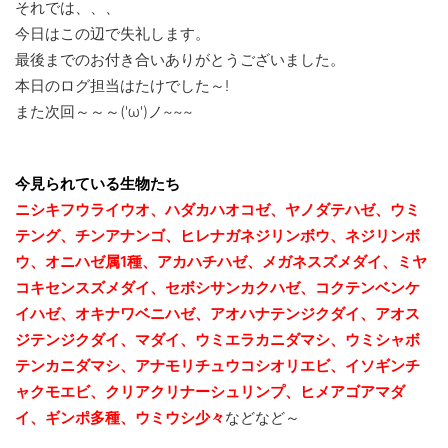
それでは、、、
今日はこの辺で失礼します。
最後までのお付き合いありがとうございました。
本日のログ担当はたけでした～!
また次回～～～('ω')ノ~~~
今見られている生物たち
ニシキフウライウオ、ハダカハオコゼ、ヤノダテハゼ、ウミ
テング、チンアナンゴ、ヒレナガネジリンボウ、ネジリンボ
ウ、オニハゼ属1種、アカハチハゼ、メガネスズメダイ、ミヤ
コキセンスズメダイ、セボシサンカクハゼ、コクテンベンケ
イハゼ、オキナワベニハゼ、
アオハナテンジクダイ、アオス
ジテンジクダイ、マダイ、ウミエラカニダマシ、ウミシャボ
テンカニダマシ、アナモリチュウコシオリエビ、
イソギンチ
ャクモエビ、クリアクリナーシュリンプ、ヒメアゴアマダ
イ、ギンポ多種、
ウミウシ少々
などなど～