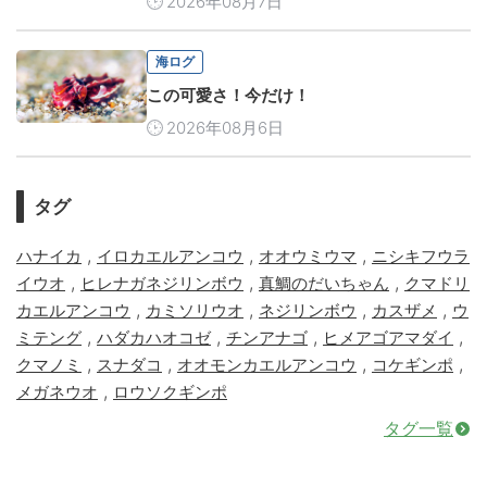
2026年08月7日
海ログ
この可愛さ！今だけ！
2026年08月6日
タグ
,
,
,
ハナイカ
イロカエルアンコウ
オオウミウマ
ニシキフウラ
,
,
,
イウオ
ヒレナガネジリンボウ
真鯛のだいちゃん
クマドリ
,
,
,
,
カエルアンコウ
カミソリウオ
ネジリンボウ
カスザメ
ウ
,
,
,
,
ミテング
ハダカハオコゼ
チンアナゴ
ヒメアゴアマダイ
,
,
,
,
クマノミ
スナダコ
オオモンカエルアンコウ
コケギンポ
,
メガネウオ
ロウソクギンポ
タグ一覧