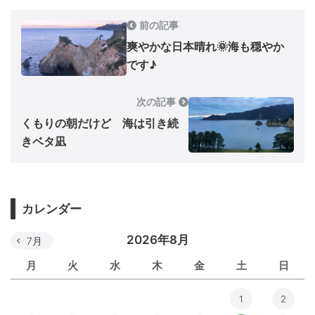
前の記事
爽やかな日本晴れ🌞海も穏やか
です♪
次の記事
くもりの朝だけど 海は引き続
きベタ凪
カレンダー
2026年8月
7月
月
火
水
木
金
土
日
1
2