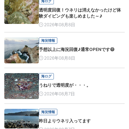
海ログ
透明度回復！ウネリは消えなかったけど体
験ダイビングも楽しめました～♪
2026年08月8日
海況情報
予想以上に海況回復♪通常OPENです😄
2026年08月8日
海ログ
うねりで透明度が・・・。
2026年08月7日
海況情報
昨日よりウネリ入ってます