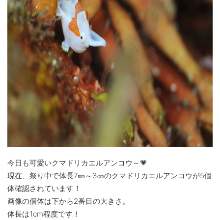
今日も可愛いクマドリカエルアンコウ～💗
現在、祭り中で体長7㎜～3㎝のクマドリカエルアンコウが5個
体確認されています！
画像の個体は下から2番目の大きさ。
体長は1cm程度です！