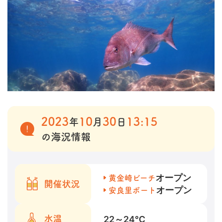
2023
10
30
13:15
年
月
日
の海況情報
オープン
黄金崎ビーチ
開催状況
オープン
安良里ボート
22～24
℃
水温