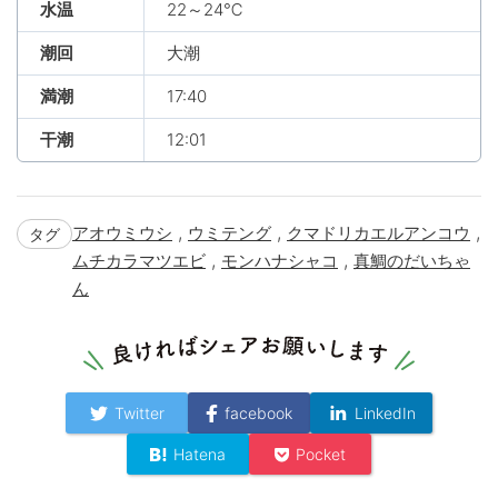
水温
22～24℃
潮回
大潮
満潮
17:40
干潮
12:01
,
,
,
アオウミウシ
ウミテング
クマドリカエルアンコウ
タグ
,
,
ムチカラマツエビ
モンハナシャコ
真鯛のだいちゃ
ん
Twitter
facebook
LinkedIn
Hatena
Pocket