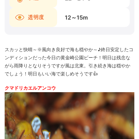
12～15
m
透明度
スカッと快晴～🌞風向き良好で海も穏やか～♪終日安定したコ
ンディションだった今日の黄金崎公園ビーチ！明日は残念な
がら雨降りとなりそうですが風は北東。引き続き海は穏やか
でしょう！明日もいい海で楽しめそうです👍
クマドリカエルアンコウ