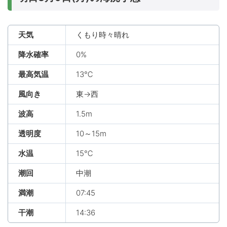
天気
くもり時々晴れ
降水確率
0%
最高気温
13℃
風向き
東→西
波高
1.5m
透明度
10～15m
水温
15℃
潮回
中潮
満潮
07:45
干潮
14:36