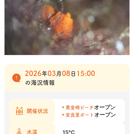
2026
03
08
15:00
年
月
日
の海況情報
オープン
黄金崎ビーチ
開催状況
オープン
安良里ボート
15
℃
水温