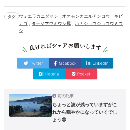
,
,
ウミエラカニダマシ
オオモンカエルアンコウ
キビ
タグ
,
,
ナゴ
タテジマウミウシ属
ハナショウジョウウミウ
シ
Twitter
facebook
LinkedIn
Hatena
Pocket
前の記事
ちょっと波が残っていますがこ
れから穏やかになっていくでし
ょう😄