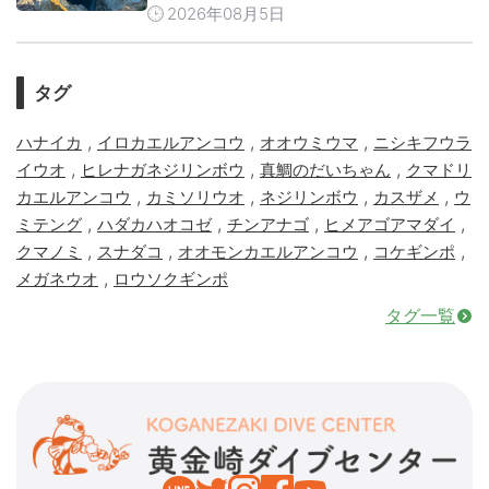
2026年08月5日
タグ
,
,
,
ハナイカ
イロカエルアンコウ
オオウミウマ
ニシキフウラ
,
,
,
イウオ
ヒレナガネジリンボウ
真鯛のだいちゃん
クマドリ
,
,
,
,
カエルアンコウ
カミソリウオ
ネジリンボウ
カスザメ
ウ
,
,
,
,
ミテング
ハダカハオコゼ
チンアナゴ
ヒメアゴアマダイ
,
,
,
,
クマノミ
スナダコ
オオモンカエルアンコウ
コケギンポ
,
メガネウオ
ロウソクギンポ
タグ一覧