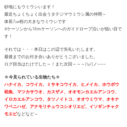
砂地にもウミウシいます！
最近ちょくちょく出会うタテジマウミウシ属の仲間～
体長7㎝程の大きなウミウシです
4ケーソンから16ｍケーソンへのガイドロープ沿いが狙い目で
す！
それでは・・・本日はこの辺で失礼いたします。
最後までのお付き合いありがとうございました。
ログ担当はたけでした～！また次回～～～('ω')ノ~~~
☆今見られている生物たち☆
ハナイカ、コウイカ、ミサキコウイカ、ヒメイカ、ホウボウ
幼魚、マツカサウオ、カスザメ、オオモンカエルアンコウ、
イロカエルアンコウ、タツノイトコ、オオウミウマ、
オキナ
ワベニハゼ、アナモリチュウコシオリエビ、イソギンチャク
モエビ
などなど～