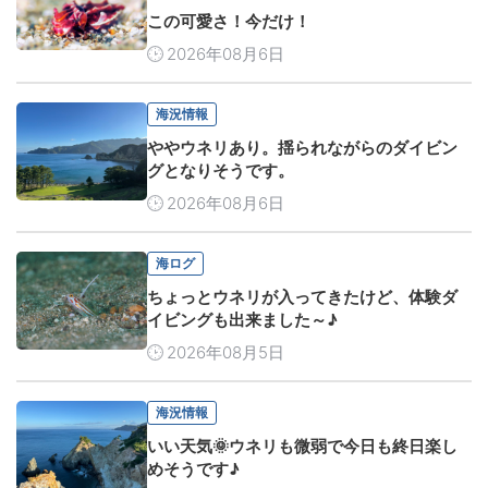
この可愛さ！今だけ！
2026年08月6日
海況情報
ややウネリあり。揺られながらのダイビン
グとなりそうです。
2026年08月6日
海ログ
ちょっとウネリが入ってきたけど、体験ダ
イビングも出来ました～♪
2026年08月5日
海況情報
いい天気🌞ウネリも微弱で今日も終日楽し
めそうです♪