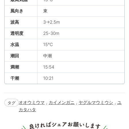
風向き
東
波高
3→2.5m
透明度
25-30m
水温
15℃
潮回
中潮
満潮
15:54
干潮
10:21
,
,
,
オオウミウマ
カイメンガニ
ヤグルマウミウシ
ユ
タグ
カタハタ