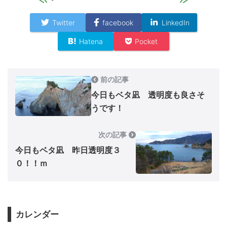
Twitter
facebook
LinkedIn
Hatena
Pocket
前の記事
今日もベタ凪 透明度も良さそ
うです！
次の記事
今日もベタ凪 昨日透明度３
０！！ｍ
カレンダー