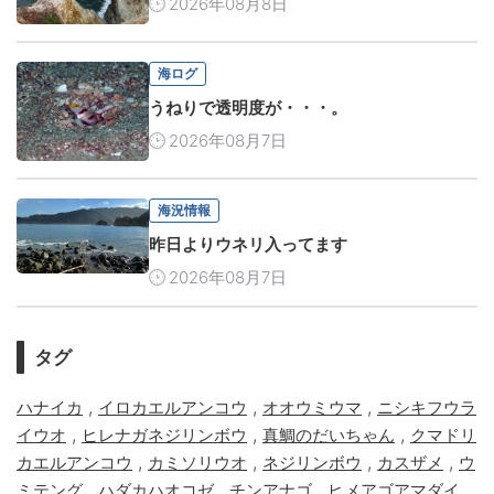
2026年08月8日
海ログ
うねりで透明度が・・・。
2026年08月7日
海況情報
昨日よりウネリ入ってます
2026年08月7日
タグ
,
,
,
ハナイカ
イロカエルアンコウ
オオウミウマ
ニシキフウラ
,
,
,
イウオ
ヒレナガネジリンボウ
真鯛のだいちゃん
クマドリ
,
,
,
,
カエルアンコウ
カミソリウオ
ネジリンボウ
カスザメ
ウ
,
,
,
,
ミテング
ハダカハオコゼ
チンアナゴ
ヒメアゴアマダイ