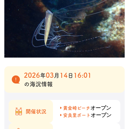
2026
03
14
16:01
年
月
日
の海況情報
オープン
黄金崎ビーチ
開催状況
オープン
安良里ボート