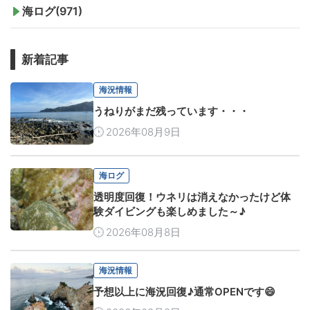
海ログ(971)
新着記事
海況情報
うねりがまだ残っています・・・
2026年08月9日
海ログ
透明度回復！ウネリは消えなかったけど体
験ダイビングも楽しめました～♪
2026年08月8日
海況情報
予想以上に海況回復♪通常OPENです😄