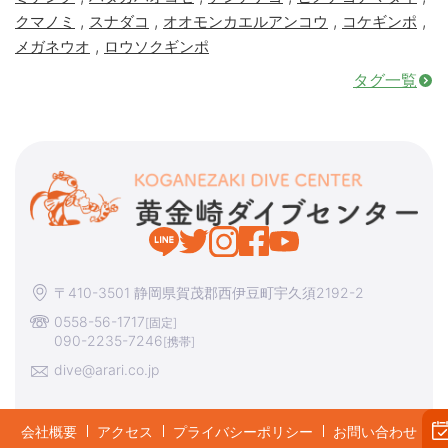
,
,
,
,
クマノミ
スナダコ
オオモンカエルアンコウ
コケギンポ
,
メガネウオ
ロウソクギンポ
タグ一覧
〒410-3501 静岡県賀茂郡西伊豆町宇久須2192-2
0558-56-1717
[固定]
090-2235-7246
[携帯]
dive@arari.co.jp
会社概要
アクセス
プライバシーポリシー
お問い合わせ