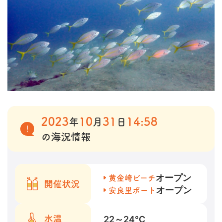
2023
10
31
14:58
年
月
日
の海況情報
オープン
黄金崎ビーチ
開催状況
オープン
安良里ボート
22～24
℃
水温