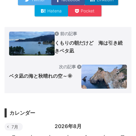
Hatena
Pocket
前の記事
くもりの朝だけど 海は引き続
きベタ凪
次の記事
ベタ凪の海と秋晴れの空～🌞
カレンダー
2026年8月
7月