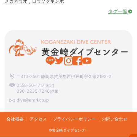
,
メガネウオ
ロウソクギンポ
タグ一覧
〒410-3501 静岡県賀茂郡西伊豆町宇久須2192-2
0558-56-1717
[固定]
090-2235-7246
[携帯]
dive@arari.co.jp
会社概要
アクセス
プライバシーポリシー
お問い合わせ
©︎黄金崎ダイブセンター