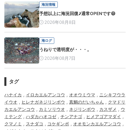
海況情報
予想以上に海況回復♪通常OPENです😄
2026年08月8日
海ログ
うねりで透明度が・・・。
2026年08月7日
タグ
,
,
,
ハナイカ
イロカエルアンコウ
オオウミウマ
ニシキフウラ
,
,
,
イウオ
ヒレナガネジリンボウ
真鯛のだいちゃん
クマドリ
,
,
,
,
カエルアンコウ
カミソリウオ
ネジリンボウ
カスザメ
ウ
,
,
,
,
ミテング
ハダカハオコゼ
チンアナゴ
ヒメアゴアマダイ
,
,
,
,
クマノミ
スナダコ
コケギンポ
オオモンカエルアンコウ