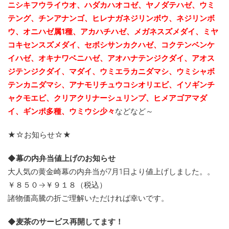
ニシキフウライウオ、ハダカハオコゼ、ヤノダテハゼ、ウミ
テング、チンアナンゴ、ヒレナガネジリンボウ、ネジリンボ
ウ、オニハゼ属1種、アカハチハゼ、メガネスズメダイ、ミヤ
コキセンスズメダイ、セボシサンカクハゼ、コクテンベンケ
イハゼ、オキナワベニハゼ、
アオハナテンジクダイ、アオス
ジテンジクダイ、マダイ、ウミエラカニダマシ、ウミシャボ
テンカニダマシ、アナモリチュウコシオリエビ、
イソギンチ
ャクモエビ、クリアクリナーシュリンプ、ヒメアゴアマダ
イ、ギンポ多種、
ウミウシ少々
などなど～
★☆お知らせ☆★
◆幕の内弁当値上げのお知らせ
大人気の黄金崎幕の内弁当が7月1日より値上げしました。。
￥８５０→￥９１８（税込）
諸物価高騰の折ご理解いただければ幸いです。
◆麦茶のサービス再開してます！