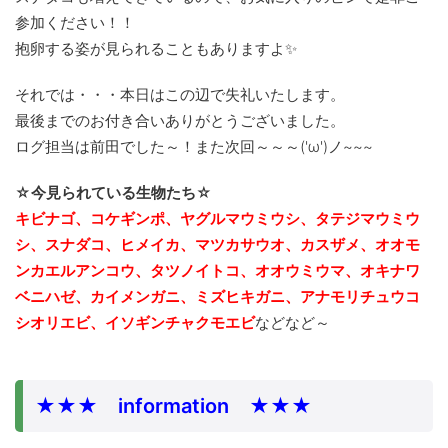
参加ください！！
抱卵する姿が見られることもありますよ✨
それでは・・・本日はこの辺で失礼いたします。
最後までのお付き合いありがとうございました。
ログ担当は前田でした～！また次回～～～('ω')ノ~~~
☆今見られている生物たち☆
キビナゴ、コケギンポ、ヤグルマウミウシ、タテジマウミウ
シ、スナダコ、ヒメイカ、マツカサウオ、カスザメ、オオモ
ンカエルアンコウ、タツノイトコ、オオウミウマ、
オキナワ
ベニハゼ、カイメンガニ、ミズヒキガニ、アナモリチュウコ
シオリエビ、イソギンチャクモエビ
などなど～
★★★ information ★★★