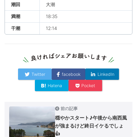
潮回
大潮
満潮
18:35
干潮
12:14
Twitter
facebook
LinkedIn
Hatena
Pocket
前の記事
穏やかスタート♪午後から南西風
が強まるけど終日イケるでしょ
👍