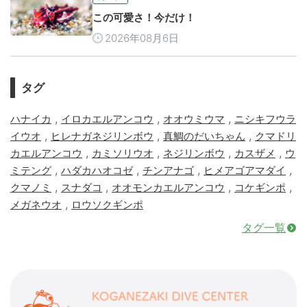
この可愛さ！今だけ！
2026年08月6日
タグ
,
,
,
ハナイカ
イロカエルアンコウ
オオウミウマ
ニシキフウラ
,
,
,
イウオ
ヒレナガネジリンボウ
真鯛のだいちゃん
クマドリ
,
,
,
,
カエルアンコウ
カミソリウオ
ネジリンボウ
カスザメ
ウ
,
,
,
,
ミテング
ハダカハオコゼ
チンアナゴ
ヒメアゴアマダイ
,
,
,
,
クマノミ
スナダコ
オオモンカエルアンコウ
コケギンポ
,
メガネウオ
ロウソクギンポ
タグ一覧