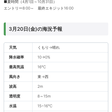
■夏時間（4月1日～10月31日）
エントリー8:00～ 最終エキジット16:00
3月20日(金)の海況予報
天気
くもり→晴れ
降水確率
10→0%
最高気温
16℃
風向き
東→西
波高
2m
透明度
8～15m
水温
15~16℃