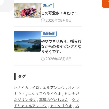
海ログ
この可愛さ！今だけ！
2026年08月6日
海況情報
ややウネリあり。揺られ
ながらのダイビングとな
りそうです。
2026年08月6日
タグ
,
,
ハナイカ
イロカエルアンコウ
オオウ
,
,
ミウマ
ニシキフウライウオ
ヒレナガ
,
,
ネジリンボウ
真鯛のだいちゃん
クマ
,
,
ドリカエルアンコウ
カミソリウオ
ネ