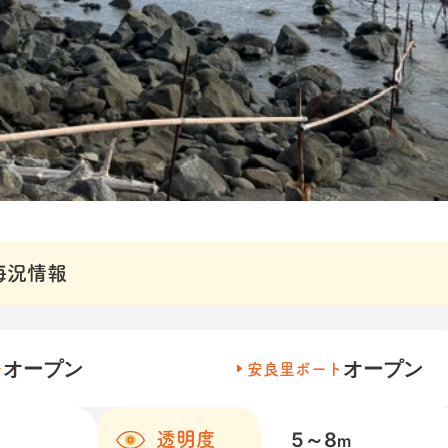
海況情報
オープン
オープン
チ
安良里ボート
5～8
透明度
m