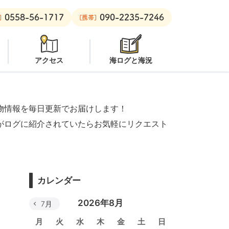
0558-56-1717
090-2235-7246
：
オープン
安良里ボート：
潜水注意
]
[携帯]
アクセス
海ログと海況
物情報を毎日更新でお届けします！
がログに紹介されていたらお気軽にリクエスト
カレンダー
2026年8月
7月
月
火
水
木
金
土
日