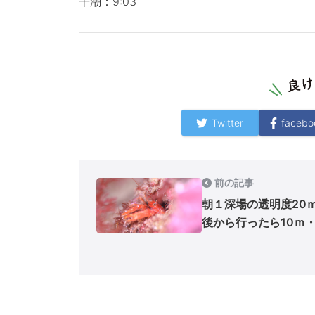
干潮：9:03
Twitter
facebo
前の記事
朝１深場の透明度20
後から行ったら10ｍ