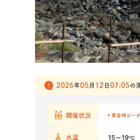
2026
05
12
07:05
年
月
日
の
開催状況
黄金崎ビー
15～19
水温
℃