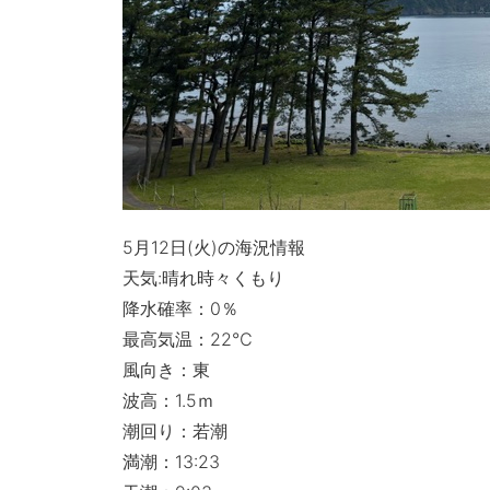
5月12日(火)の海況情報
天気:晴れ時々くもり
降水確率：0％
最高気温：22℃
風向き：東
波高：1.5ｍ
潮回り：若潮
満潮：13:23