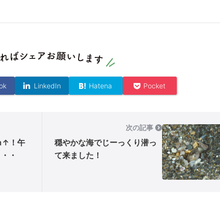
ok
LinkedIn
Hatena
Pocket
次の記事
ｍ↑！午
穏やかな海でじーっくり潜っ
・・・
て来ました！