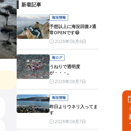
新着記事
海況情報
予想以上に海況回復♪通
常OPENです😄
2026年08月8日
海ログ
うねりで透明度
が・・・。
2026年08月7日
海況情報
昨日よりウネリ入ってま
予
す
2026年08月7日