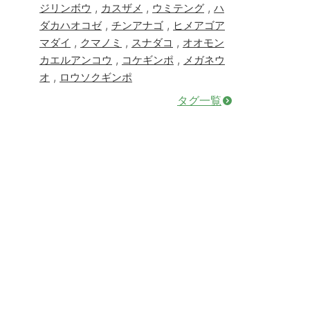
,
,
,
ジリンボウ
カスザメ
ウミテング
ハ
,
,
ダカハオコゼ
チンアナゴ
ヒメアゴア
,
,
,
マダイ
クマノミ
スナダコ
オオモン
,
,
カエルアンコウ
コケギンポ
メガネウ
,
オ
ロウソクギンポ
タグ一覧