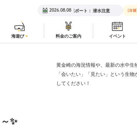
金崎ビーチ：
オープン
安良里ボート：
潜水注意
黄金崎ビーチ
2026.08.08
[店舗
海遊び
料金のご案内
イベント
黄金崎の海況情報や、最新の水中生
「会いたい」「見たい」という生物
してください！
～✨