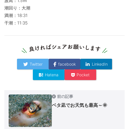
波高：1.5ｍ
潮回り：大潮
満潮：18:31
干潮：11:35
Twitter
facebook
LinkedIn
Hatena
Pocket
前の記事
ベタ凪でお天気も最高～🌞