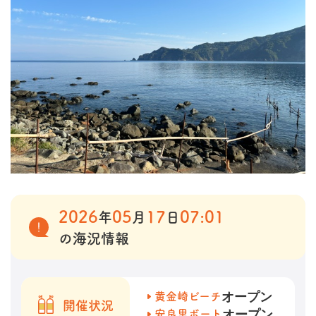
2026
05
17
07:01
年
月
日
の海況情報
オープン
黄金崎ビーチ
開催状況
オープン
安良里ボート