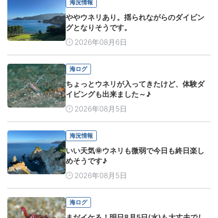
海況情報
ややウネリあり。揺られながらのダイビン
グとなりそうです。
2026年08月6日
海ログ
ちょっとウネリが入ってきたけど、体験ダ
イビングも出来ました～♪
2026年08月5日
海況情報
いい天気🌞ウネリも微弱で今日も終日楽し
めそうです♪
2026年08月5日
海ログ
まだイケる！明日8月5日(水)も大丈夫でし