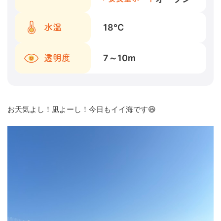
18
℃
水温
7～10
m
透明度
お天気よし！凪よーし！今日もイイ海です😆