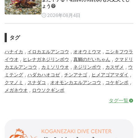
ょう😄
2026年08月4日
タグ
,
,
,
ハナイカ
イロカエルアンコウ
オオウミウマ
ニシキフウラ
,
,
,
イウオ
ヒレナガネジリンボウ
真鯛のだいちゃん
クマドリ
,
,
,
,
カエルアンコウ
カミソリウオ
ネジリンボウ
カスザメ
ウ
,
,
,
,
ミテング
ハダカハオコゼ
チンアナゴ
ヒメアゴアマダイ
,
,
,
,
クマノミ
スナダコ
オオモンカエルアンコウ
コケギンポ
,
メガネウオ
ロウソクギンポ
タグ一覧