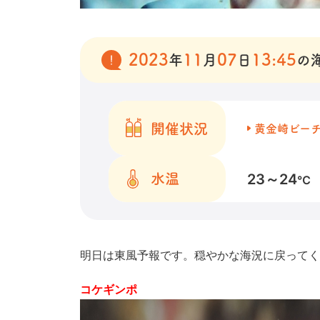
2023
11
07
13:45
年
月
日
の
開催状況
黄金崎ビー
23～24
水温
℃
明日は東風予報です。穏やかな海況に戻ってく
コケギンポ