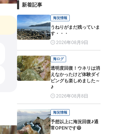
新着記事
海況情報
うねりがまだ残っていま
す・・・
2026年08月9日
海ログ
透明度回復！ウネリは消
えなかったけど体験ダイ
ビングも楽しめました～
♪
2026年08月8日
海況情報
予想以上に海況回復♪通
常OPENです😄