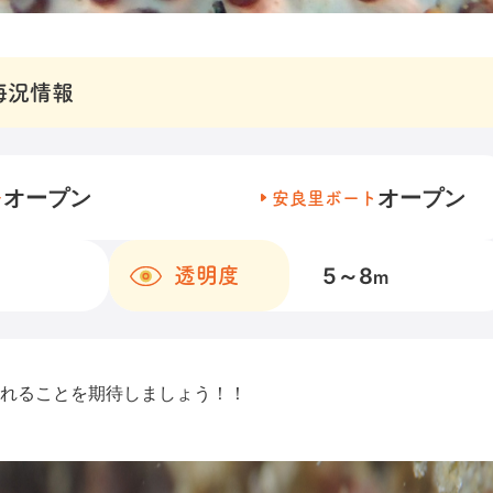
海況情報
オープン
オープン
チ
安良里ボート
5～8
透明度
m
れることを期待しましょう！！