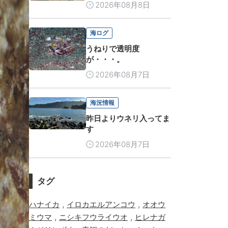
2026年08月8日
海ログ
うねりで透明度
が・・・。
2026年08月7日
海況情報
昨日よりウネリ入ってま
す
2026年08月7日
タグ
,
,
ハナイカ
イロカエルアンコウ
オオウ
,
,
ミウマ
ニシキフウライウオ
ヒレナガ