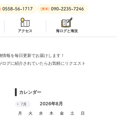
0558-56-1717
090-2235-7246
ボート：
オープン
黄金崎ビーチ：
オープン
安良里ボート：
オー
]
[携帯]
アクセス
海ログと海況
物情報を毎日更新でお届けします！
がログに紹介されていたらお気軽にリクエスト
カレンダー
2026年8月
7月
月
火
水
木
金
土
日