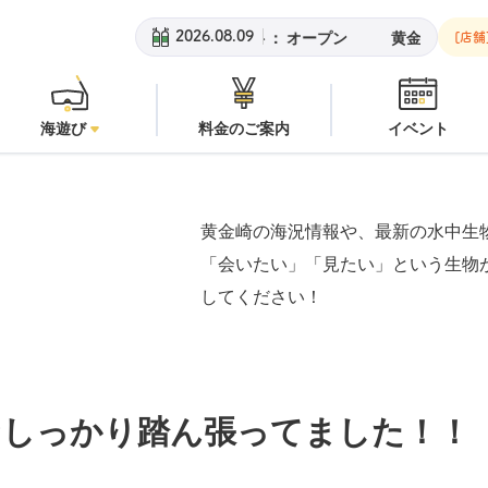
黄金崎ビーチ：
オープン
安良里
2026.08.09
[店舗
海遊び
料金のご案内
イベント
黄金崎の海況情報や、最新の水中生
「会いたい」「見たい」という生物
してください！
なしっかり踏ん張ってました！！