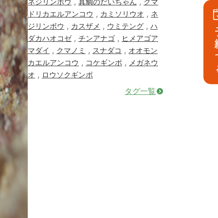
,
,
ネジリンボウ
真鯛のだいちゃん
クマ
,
,
ドリカエルアンコウ
カミソリウオ
ネ
,
,
,
ジリンボウ
カスザメ
ウミテング
ハ
予
,
,
ダカハオコゼ
チンアナゴ
ヒメアゴア
,
,
,
マダイ
クマノミ
スナダコ
オオモン
,
,
カエルアンコウ
コケギンポ
メガネウ
,
オ
ロウソクギンポ
タグ一覧