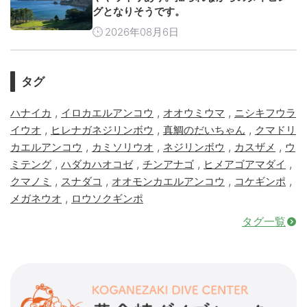
グとなりそうです。
2026年08月6日
タグ
,
,
,
ハナイカ
イロカエルアンコウ
オオウミウマ
ニシキフウラ
,
,
,
イウオ
ヒレナガネジリンボウ
真鯛のだいちゃん
クマドリ
,
,
,
,
カエルアンコウ
カミソリウオ
ネジリンボウ
カスザメ
ウ
,
,
,
,
ミテング
ハダカハオコゼ
チンアナゴ
ヒメアゴアマダイ
,
,
,
,
クマノミ
スナダコ
オオモンカエルアンコウ
コケギンポ
,
メガネウオ
ロウソクギンポ
タグ一覧