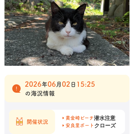
2026
06
02
15:25
年
月
日
の海況情報
潜水注意
黄金崎ビーチ
開催状況
クローズ
安良里ボート