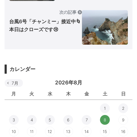
次の記事
台風6号「チャンミー」接近中🌀
本日はクローズです😢
カレンダー
2026年8月
7月
月
火
水
木
金
土
日
1
2
3
4
5
6
7
8
9
10
11
12
13
14
15
16