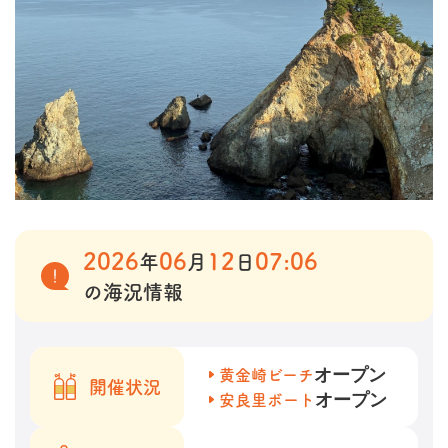
2026
06
12
07:06
年
月
日
の海況情報
オープン
黄金崎ビーチ
開催状況
オープン
安良里ボート