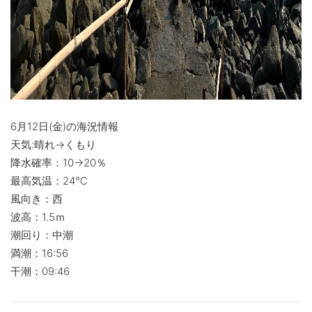
6月12日(金)の海況情報
天気:晴れ→くもり
降水確率：10→20％
最高気温：24℃
風向き：西
波高：1.5ｍ
潮回り：中潮
満潮：16:56
干潮：09:46