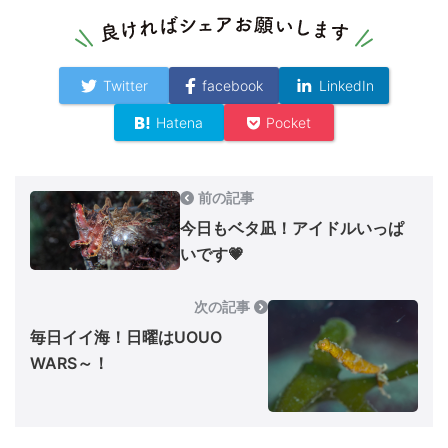
Twitter
facebook
LinkedIn
Hatena
Pocket
前の記事
今日もベタ凪！アイドルいっぱ
いです💗
次の記事
毎日イイ海！日曜はUOUO
WARS～！