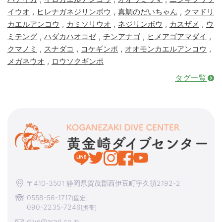
,
,
,
イウオ
ヒレナガネジリンボウ
真鯛のだいちゃん
クマドリ
,
,
,
,
カエルアンコウ
カミソリウオ
ネジリンボウ
カスザメ
ウ
,
,
,
,
ミテング
ハダカハオコゼ
チンアナゴ
ヒメアゴアマダイ
,
,
,
,
クマノミ
スナダコ
コケギンポ
オオモンカエルアンコウ
,
メガネウオ
ロウソクギンポ
タグ一覧
〒410-3501 静岡県賀茂郡西伊豆町宇久須2192-2
0558-56-1717
[固定]
090-2235-7246
[携帯]
dive@arari.co.jp