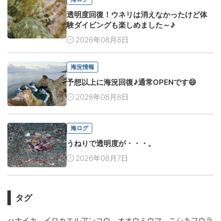
透明度回復！ウネリは消えなかったけど体
験ダイビングも楽しめました～♪
2026年08月8日
海況情報
予想以上に海況回復♪通常OPENです😄
2026年08月8日
海ログ
うねりで透明度が・・・。
2026年08月7日
タグ
,
,
,
ハナイカ
イロカエルアンコウ
オオウミウマ
ニシキフウラ