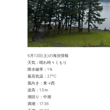
6月13日(土)の海況情報
天気：晴れ時々くもり
降水確率：1％
最高気温：27℃
風向き：東→西
波高：1.5ｍ
潮回り：中潮
満潮：17:36