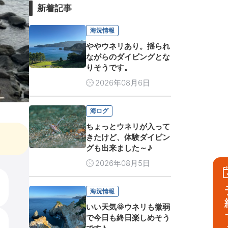
新着記事
海況情報
ややウネリあり。揺られ
ながらのダイビングとな
りそうです。
2026年08月6日
海ログ
ちょっとウネリが入って
きたけど、体験ダイビン
グも出来ました～♪
2026年08月5日
予
海況情報
いい天気🌞ウネリも微弱
で今日も終日楽しめそう