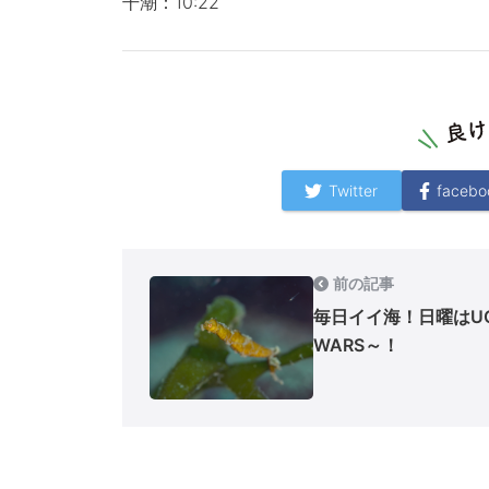
干潮：10:22
Twitter
facebo
前の記事
毎日イイ海！日曜はU
WARS～！