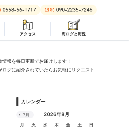
0558-56-1717
090-2235-7246
：
オープン
安良里ボート：
オープン
]
[携帯]
アクセス
海ログと海況
物情報を毎日更新でお届けします！
がログに紹介されていたらお気軽にリクエスト
カレンダー
2026年8月
7月
月
火
水
木
金
土
日