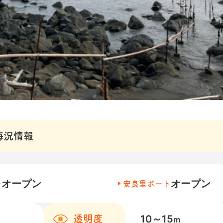
海況情報
オープン
オープン
チ
安良里ボート
10～15
透明度
m