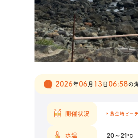
2026
06
13
06:58
年
月
日
の
開催状況
黄金崎ビー
20～21
水温
℃