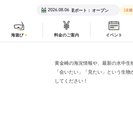
黄金崎ビーチ：
オープン
安良里ボート：
オープン
黄金崎ビーチ
2026.08.06
[店舗
海遊び
料金のご案内
イベント
黄金崎の海況情報や、最新の水中生
「会いたい」「見たい」という生物
してください！