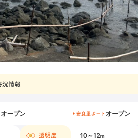
海況情報
オープン
オープン
チ
安良里ボート
10～12
透明度
m