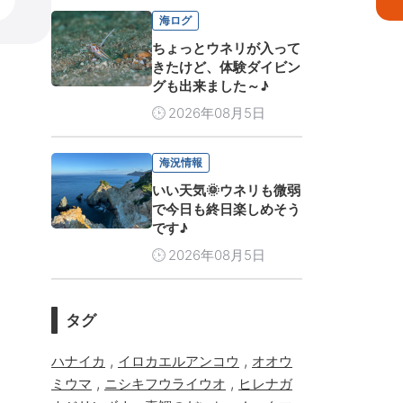
海ログ
ちょっとウネリが入って
きたけど、体験ダイビン
グも出来ました～♪
2026年08月5日
海況情報
いい天気🌞ウネリも微弱
で今日も終日楽しめそう
です♪
2026年08月5日
タグ
,
,
ハナイカ
イロカエルアンコウ
オオウ
,
,
ミウマ
ニシキフウライウオ
ヒレナガ