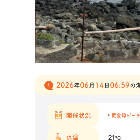
2026
06
14
06:59
年
月
日
の
開催状況
黄金崎ビー
21
水温
℃