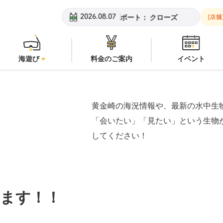
黄金崎ビーチ：
潜水注意
安良里ボート：
クローズ
黄金崎ビーチ
2026.08.07
[店舗
海遊び
料金のご案内
イベント
黄金崎の海況情報や、最新の水中生
「会いたい」「見たい」という生物
してください！
ます！！