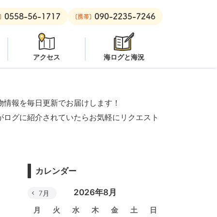
0558-56-1717
090-2235-7246
：
潜水注意
安良里ボート：
クローズ
]
[携帯]
アクセス
海ログと海況
物情報を毎日更新でお届けします！
がログに紹介されていたらお気軽にリクエスト
カレンダー
2026年8月
7月
月
火
水
木
金
土
日