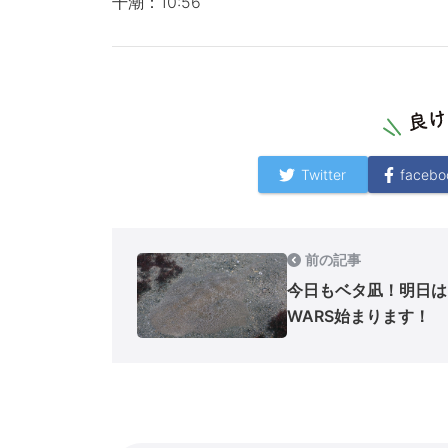
干潮：10:56
Twitter
facebo
前の記事
今日もベタ凪！明日は
WARS始まります！