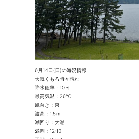
6月14日(日)の海況情報
天気くもろ時々晴れ
降水確率：10％
最高気温：26℃
風向き：東
波高：1.5ｍ
潮回り：大潮
満潮：12:10