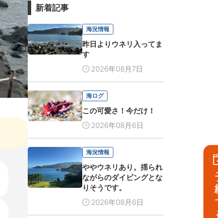
新着記事
海況情報
昨日よりウネリ入ってま
す
2026年08月7日
海ログ
この可愛さ！今だけ！
2026年08月6日
海況情報
ややウネリあり。揺られ
予
ながらのダイビングとな
りそうです。
2026年08月6日