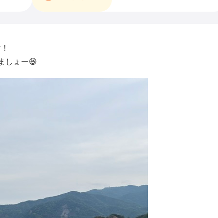
す！
しょー😆