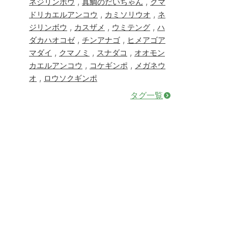
,
,
ネジリンボウ
真鯛のだいちゃん
クマ
,
,
ドリカエルアンコウ
カミソリウオ
ネ
,
,
,
ジリンボウ
カスザメ
ウミテング
ハ
,
,
ダカハオコゼ
チンアナゴ
ヒメアゴア
,
,
,
マダイ
クマノミ
スナダコ
オオモン
,
,
カエルアンコウ
コケギンポ
メガネウ
,
オ
ロウソクギンポ
タグ一覧