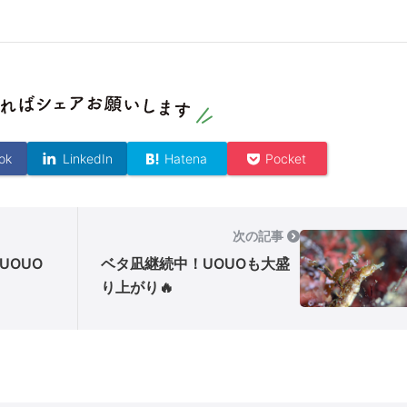
ok
LinkedIn
Hatena
Pocket
次の記事
UOUO
ベタ凪継続中！UOUOも大盛
り上がり🔥