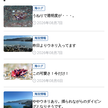
海ログ
うねりで透明度が・・・。
2026年08月7日
海況情報
昨日よりウネリ入ってます
2026年08月7日
海ログ
この可愛さ！今だけ！
2026年08月6日
海況情報
ややウネリあり。揺られながらのダイビン
グとなりそうです。