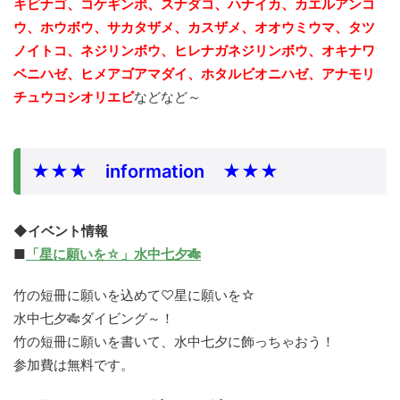
キビナゴ、コケギンポ、スナダコ、ハナイカ、カエルアンコ
ウ、ホウボウ、サカタザメ、カスザメ、オオウミウマ、タツ
ノイトコ、ネジリンボウ、ヒレナガネジリンボウ、
オキナワ
ベニハゼ、ヒメアゴアマダイ、ホタルビオニハゼ、アナモリ
チュウコシオリエビ
などなど～
★★★ information ★★★
◆イベント情報
■
「星に願いを☆」水中七夕🎋
竹の短冊に願いを込めて♡星に願いを☆
水中七夕🎋ダイビング～！
竹の短冊に願いを書いて、水中七夕に飾っちゃおう！
参加費は無料です。