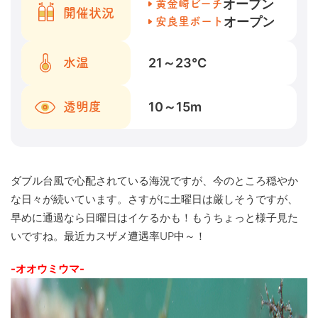
オープン
黄金崎ビーチ
開催状況
オープン
安良里ボート
21～23
℃
水温
10～15
m
透明度
ダブル台風で心配されている海況ですが、今のところ穏やか
な日々が続いています。さすがに土曜日は厳しそうですが、
早めに通過なら日曜日はイケるかも！もうちょっと様子見た
いですね。最近カスザメ遭遇率UP中～！
-オオウミウマ-