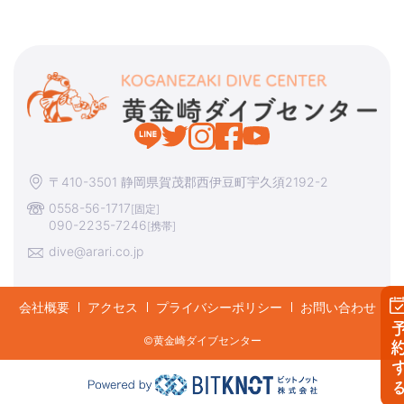
〒410-3501 静岡県賀茂郡西伊豆町宇久須2192-2
0558-56-1717
[固定]
090-2235-7246
[携帯]
dive@arari.co.jp
会社概要
アクセス
プライバシーポリシー
お問い合わせ
予約す
©︎黄金崎ダイブセンター