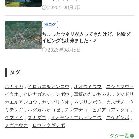
2026年08月6日
海ログ
ちょっとウネリが入ってきたけど、体験ダ
イビングも出来ました～♪
2026年08月5日
タグ
,
,
,
ハナイカ
イロカエルアンコウ
オオウミウマ
ニシキフウラ
,
,
,
イウオ
ヒレナガネジリンボウ
真鯛のだいちゃん
クマドリ
,
,
,
,
カエルアンコウ
カミソリウオ
ネジリンボウ
カスザメ
ウ
,
,
,
,
ミテング
ハダカハオコゼ
チンアナゴ
ヒメアゴアマダイ
,
,
,
,
クマノミ
スナダコ
オオモンカエルアンコウ
コケギンポ
,
メガネウオ
ロウソクギンポ
タグ一覧