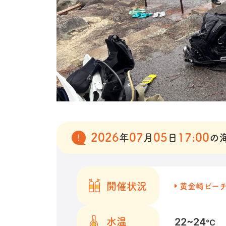
2026
07
05
17:00
年
月
日
の
開催状況
黄金崎ビー
22~24
水温
℃