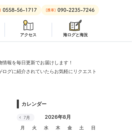
0558-56-1717
090-2235-7246
安良里ボート：
クローズ
]
[携帯]
アクセス
海ログと海況
物情報を毎日更新でお届けします！
がログに紹介されていたらお気軽にリクエスト
カレンダー
2026年8月
7月
月
火
水
木
金
土
日