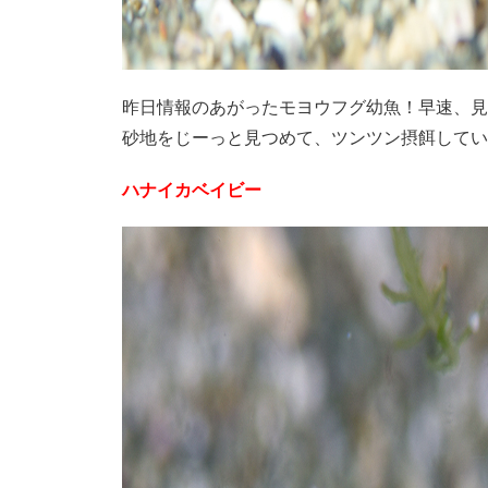
昨日情報のあがったモヨウフグ幼魚！早速、見
砂地をじーっと見つめて、ツンツン摂餌してい
ハナイカベイビー