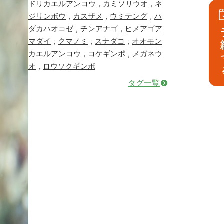
,
,
ドリカエルアンコウ
カミソリウオ
ネ
,
,
,
ジリンボウ
カスザメ
ウミテング
ハ
,
,
ダカハオコゼ
チンアナゴ
ヒメアゴア
予
,
,
,
マダイ
クマノミ
スナダコ
オオモン
,
,
カエルアンコウ
コケギンポ
メガネウ
,
オ
ロウソクギンポ
タグ一覧