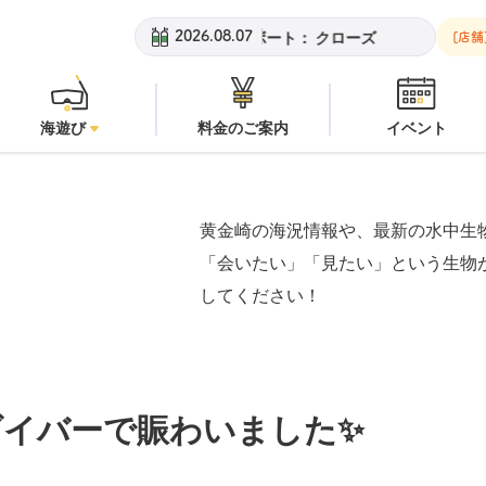
潜水注意
安良里ボート：
クローズ
黄金崎ビーチ：
潜水注意
2026.08.07
[店舗
海遊び
料金のご案内
イベント
黄金崎の海況情報や、最新の水中生
「会いたい」「見たい」という生物
してください！
イバーで賑わいました✨