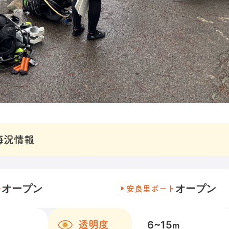
海況情報
オープン
オープン
チ
安良里ボート
6~15
透明度
m