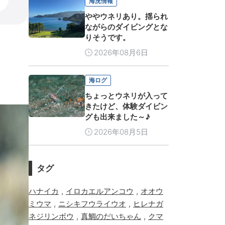
海況情報
ややウネリあり。揺られ
ながらのダイビングとな
りそうです。
2026年08月6日
海ログ
ちょっとウネリが入って
きたけど、体験ダイビン
グも出来ました～♪
2026年08月5日
タグ
,
,
ハナイカ
イロカエルアンコウ
オオウ
,
,
ミウマ
ニシキフウライウオ
ヒレナガ
,
,
ネジリンボウ
真鯛のだいちゃん
クマ