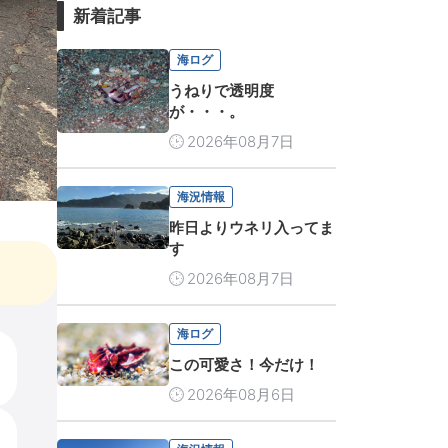
新着記事
海ログ
うねりで透明度
が・・・。
2026年08月7日
海況情報
昨日よりウネリ入ってま
す
2026年08月7日
海ログ
この可愛さ！今だけ！
2026年08月6日