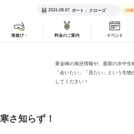
チ：
潜水注意
安良里ボート：
クローズ
黄金崎ビーチ：
潜水注
2026.08.07
[店舗
海遊び
料金のご案内
イベント
黄金崎の海況情報や、最新の水中生
「会いたい」「見たい」という生物
してください！
寒さ知らず！