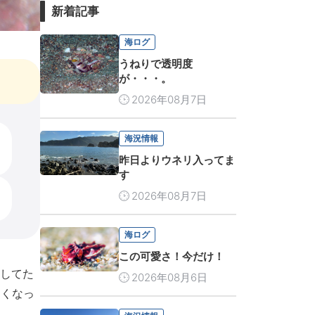
新着記事
海ログ
うねりで透明度
が・・・。
2026年08月7日
海況情報
昨日よりウネリ入ってま
す
2026年08月7日
海ログ
この可愛さ！今だけ！
してた
2026年08月6日
しくなっ