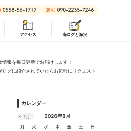
0558-56-1717
090-2235-7246
意
安良里ボート：
クローズ
]
[携帯]
アクセス
海ログと海況
物情報を毎日更新でお届けします！
がログに紹介されていたらお気軽にリクエスト
カレンダー
2026年8月
7月
月
火
水
木
金
土
日