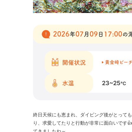
2026
07
09
17:00
年
月
日
の
開催状況
黄金崎ビー
23~25
水温
℃
終日天候にも恵まれ、ダイビング後がとっても
り、求愛してたりと行動が非常に面白いです
てきましたね～