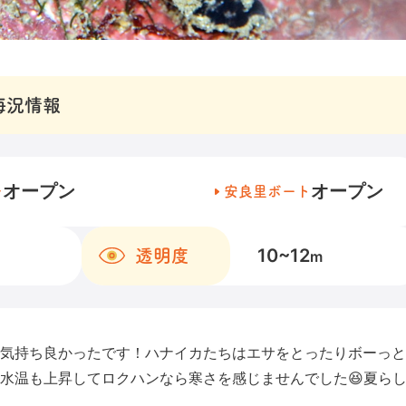
海況情報
オープン
オープン
チ
安良里ボート
10~12
透明度
m
気持ち良かったです！ハナイカたちはエサをとったりボーっと
水温も上昇してロクハンなら寒さを感じませんでした😆夏ら