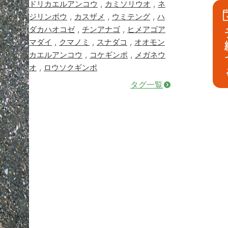
,
,
ドリカエルアンコウ
カミソリウオ
ネ
,
,
,
ジリンボウ
カスザメ
ウミテング
ハ
,
,
ダカハオコゼ
チンアナゴ
ヒメアゴア
予
,
,
,
マダイ
クマノミ
スナダコ
オオモン
,
,
カエルアンコウ
コケギンポ
メガネウ
,
オ
ロウソクギンポ
タグ一覧