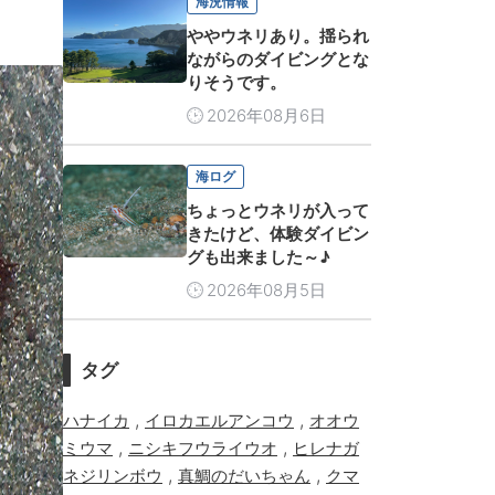
海況情報
ややウネリあり。揺られ
ながらのダイビングとな
りそうです。
2026年08月6日
海ログ
ちょっとウネリが入って
きたけど、体験ダイビン
グも出来ました～♪
2026年08月5日
タグ
,
,
ハナイカ
イロカエルアンコウ
オオウ
,
,
ミウマ
ニシキフウライウオ
ヒレナガ
,
,
ネジリンボウ
真鯛のだいちゃん
クマ