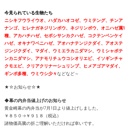
今見られている生物たち
ニシキフウライウオ、ハダカハオコゼ、ウミテング、チンア
ナンゴ、ヒレナガネジリンボウ、ネジリンボウ、オニハゼ属1
種、アカハチハゼ、セボシサンカクハゼ、コクテンベンケイ
ハゼ、オキナワベニハゼ、
アオハナテンジクダイ、アオス
テ
ジンジクダイ、マダイ、ウミエラカニダマシ、ウミシャボテ
ンカニダマシ、アナモリチュウコシオリエビ、
イソギンチャ
クモエビ、クリアクリナーシュリンプ、ヒメアゴアマダイ、
ギンポ多種、
ウミウシ少々
などなど～
★☆お知らせ☆★
◆幕の内弁当値上げのお知らせ
黄金崎幕の内弁当が7月1日より値上げしました。
￥８５０→￥９１８（税込）
諸物価高騰の折ご理解いただければ幸いです。