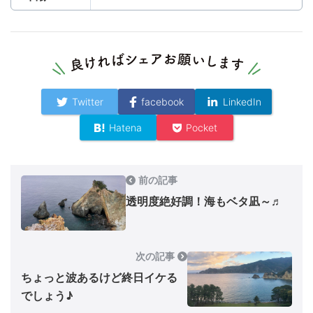
Twitter
facebook
LinkedIn
Hatena
Pocket
前の記事
透明度絶好調！海もベタ凪～♬
次の記事
ちょっと波あるけど終日イケる
でしょう♪