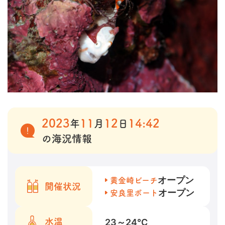
2023
11
12
14:42
年
月
日
の海況情報
オープン
黄金崎ビーチ
開催状況
オープン
安良里ボート
23～24
℃
水温