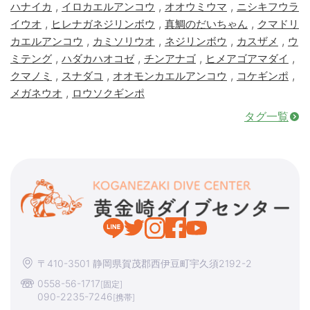
,
,
,
ハナイカ
イロカエルアンコウ
オオウミウマ
ニシキフウラ
,
,
,
イウオ
ヒレナガネジリンボウ
真鯛のだいちゃん
クマドリ
,
,
,
,
カエルアンコウ
カミソリウオ
ネジリンボウ
カスザメ
ウ
,
,
,
,
ミテング
ハダカハオコゼ
チンアナゴ
ヒメアゴアマダイ
,
,
,
,
クマノミ
スナダコ
オオモンカエルアンコウ
コケギンポ
,
メガネウオ
ロウソクギンポ
タグ一覧
〒410-3501 静岡県賀茂郡西伊豆町宇久須2192-2
0558-56-1717
[固定]
090-2235-7246
[携帯]