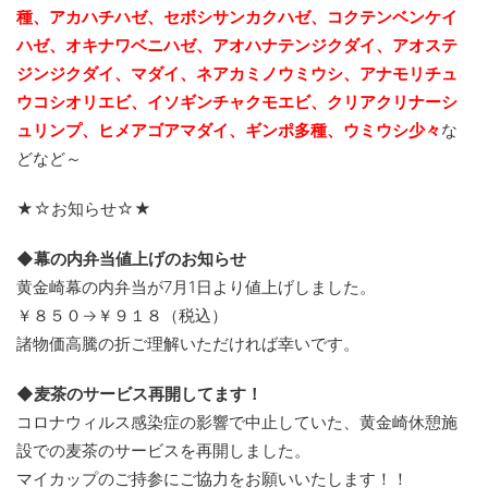
種、アカハチハゼ、セボシサンカクハゼ、コクテンベンケイ
ハゼ、オキナワベニハゼ、
アオハナテンジクダイ、アオス
テ
ジンジクダイ、マダイ、ネアカミノウミウシ、アナモリチュ
ウコシオリエビ、
イソギンチャクモエビ、クリアクリナーシ
ュリンプ、ヒメアゴアマダイ、ギンポ多種、
ウミウシ少々
な
どなど～
★☆お知らせ☆★
◆幕の内弁当値上げのお知らせ
黄金崎幕の内弁当が7月1日より値上げしました。
￥８５０→￥９１８（税込）
諸物価高騰の折ご理解いただければ幸いです。
◆麦茶のサービス再開してます！
コロナウィルス感染症の影響で中止していた、黄金崎休憩施
設での麦茶のサービスを再開しました。
マイカップのご持参にご協力をお願いいたします！！