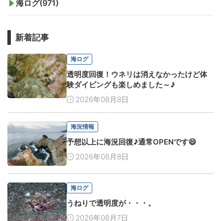
海ログ(971)
新着記事
海ログ
透明度回復！ウネリは消えなかったけど体
験ダイビングも楽しめました～♪
2026年08月8日
海況情報
予想以上に海況回復♪通常OPENです😄
2026年08月8日
海ログ
うねりで透明度が・・・。
2026年08月7日