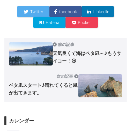
Twitter
facebook
LinkedIn
Hatena
Pocket
前の記事
天気良くて海はベタ凪～♪もうサ
イコー！😆
次の記事
ベタ凪スタート♪晴れてくると風
が出てきます。
カレンダー