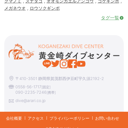
,
,
,
,
クマノミ
スナダコ
オオモンカエルアンコウ
コケギンポ
,
メガネウオ
ロウソクギンポ
タグ一覧
〒410-3501 静岡県賀茂郡西伊豆町宇久須2192-2
0558-56-1717
[固定]
090-2235-7246
[携帯]
dive@arari.co.jp
会社概要
アクセス
プライバシーポリシー
お問い合わせ