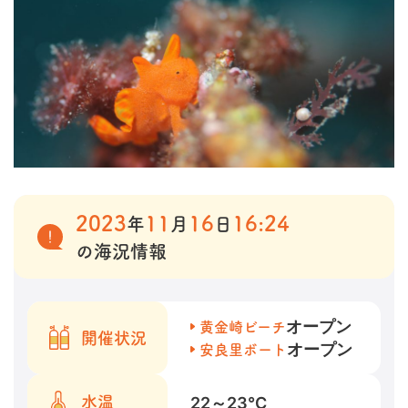
2023
11
16
16:24
年
月
日
の海況情報
オープン
黄金崎ビーチ
開催状況
オープン
安良里ボート
22～23
℃
水温