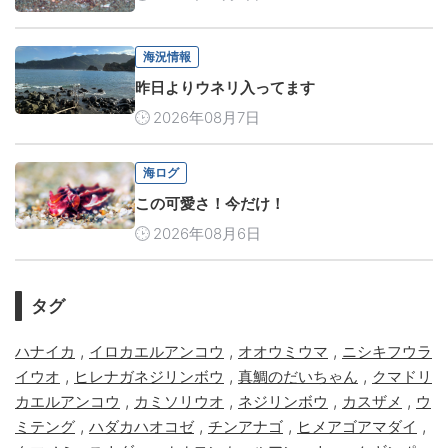
海況情報
昨日よりウネリ入ってます
2026年08月7日
海ログ
この可愛さ！今だけ！
2026年08月6日
タグ
,
,
,
ハナイカ
イロカエルアンコウ
オオウミウマ
ニシキフウラ
,
,
,
イウオ
ヒレナガネジリンボウ
真鯛のだいちゃん
クマドリ
,
,
,
,
カエルアンコウ
カミソリウオ
ネジリンボウ
カスザメ
ウ
,
,
,
,
ミテング
ハダカハオコゼ
チンアナゴ
ヒメアゴアマダイ