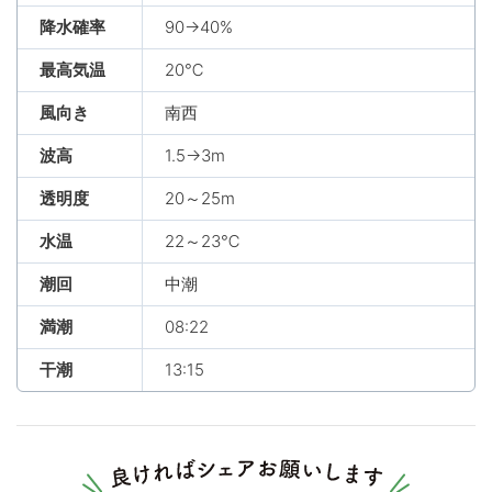
降水確率
90→40%
最高気温
20℃
風向き
南西
波高
1.5→3m
透明度
20～25m
水温
22～23℃
潮回
中潮
満潮
08:22
干潮
13:15