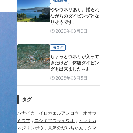
海況情報
ややウネリあり。揺られ
ながらのダイビングとな
りそうです。
2026年08月6日
海ログ
ちょっとウネリが入って
きたけど、体験ダイビン
グも出来ました～♪
2026年08月5日
タグ
,
,
ハナイカ
イロカエルアンコウ
オオウ
,
,
ミウマ
ニシキフウライウオ
ヒレナガ
,
,
ネジリンボウ
真鯛のだいちゃん
クマ