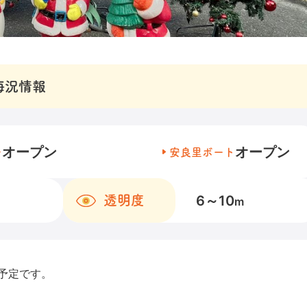
海況情報
オープン
オープン
チ
安良里ボート
6～10
透明度
m
予定です。