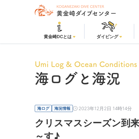
黄金崎DCとは
ダイビング
Umi Log & Ocean Conditions
海ログと海況
2023年12月2日 14時14分
海ログ
海況情報
クリスマスシーズン到来
～す♪