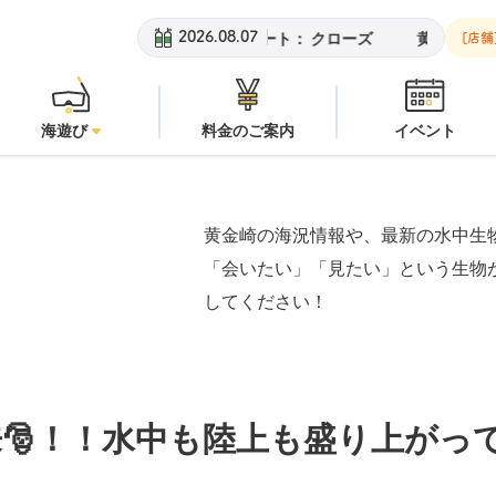
黄金崎ビーチ：
潜水注意
安
2026.08.07
[店舗
海遊び
料金のご案内
イベント
黄金崎の海況情報や、最新の水中生
「会いたい」「見たい」という生物
してください！
🎅！！水中も陸上も盛り上がっ