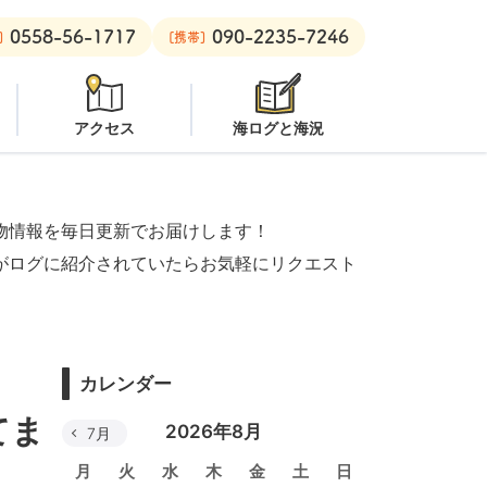
0558-56-1717
090-2235-7246
良里ボート：
クローズ
黄金崎ビーチ：
潜水注意
安良里ボート：
]
[携帯]
アクセス
海ログと海況
物情報を毎日更新でお届けします！
がログに紹介されていたらお気軽にリクエスト
カレンダー
てま
2026年8月
7月
月
火
水
木
金
土
日