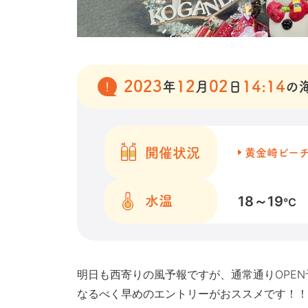
2023
12
02
14:14
年
月
日
の
開催状況
黄金崎ビー
18～19
水温
℃
明日も西寄りの風予報ですが、通常通りOPEN
なるべく早めのエントリーがおススメです！！