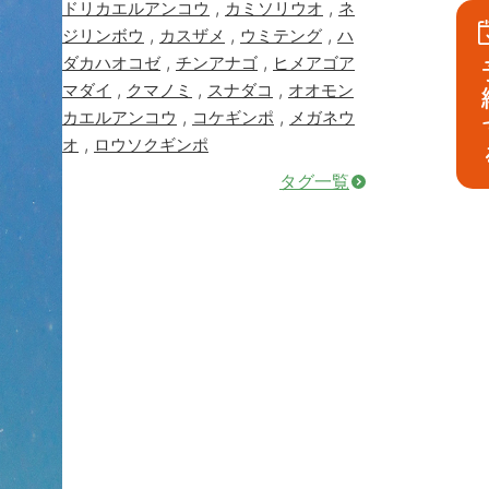
,
,
ドリカエルアンコウ
カミソリウオ
ネ
,
,
,
ジリンボウ
カスザメ
ウミテング
ハ
,
,
ダカハオコゼ
チンアナゴ
ヒメアゴア
予
,
,
,
マダイ
クマノミ
スナダコ
オオモン
,
,
カエルアンコウ
コケギンポ
メガネウ
,
オ
ロウソクギンポ
タグ一覧