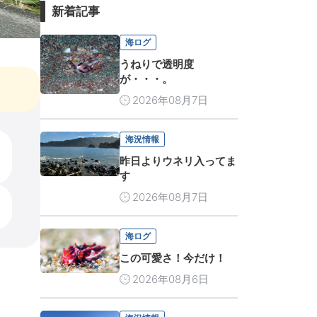
新着記事
海ログ
うねりで透明度
が・・・。
2026年08月7日
海況情報
昨日よりウネリ入ってま
す
2026年08月7日
海ログ
この可愛さ！今だけ！
2026年08月6日