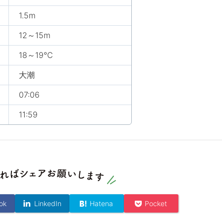
1.5m
12～15m
18～19℃
大潮
07:06
11:59
ok
LinkedIn
Hatena
Pocket