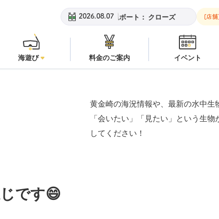
黄金崎ビーチ：
潜水注意
安良里ボート：
クローズ
黄金崎ビーチ
2026.08.07
[店舗
海遊び
料金のご案内
イベント
黄金崎の海況情報や、最新の水中生
「会いたい」「見たい」という生物
してください！
じです😄