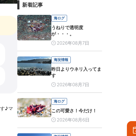
新着記事
海ログ
うねりで透明度
が・・・。
2026年08月7日
海況情報
昨日よりウネリ入ってま
す
2026年08月7日
海ログ
す♪マ
この可愛さ！今だけ！
2026年08月6日