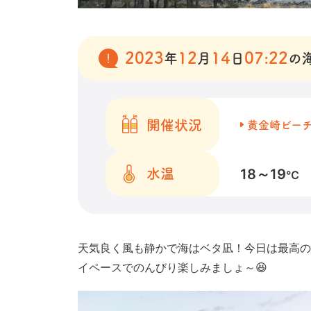
2023
12
14
07:22
年
月
日
の
開催状況
黄金崎ビー
18～19
水温
℃
天気良く風も静かで海はベタ凪！今日は最高の
イペースでのんびり楽しみましょ～😆