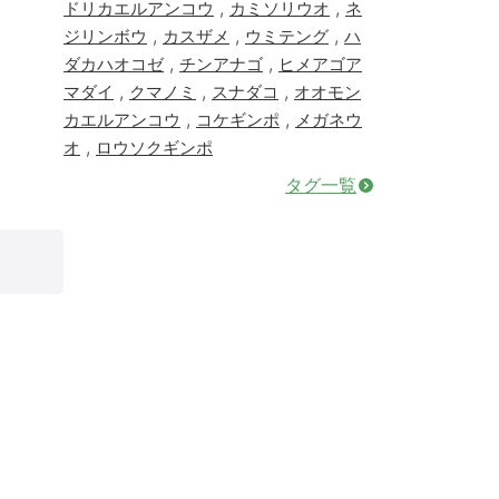
,
,
ドリカエルアンコウ
カミソリウオ
ネ
,
,
,
ジリンボウ
カスザメ
ウミテング
ハ
,
,
ダカハオコゼ
チンアナゴ
ヒメアゴア
,
,
,
マダイ
クマノミ
スナダコ
オオモン
,
,
カエルアンコウ
コケギンポ
メガネウ
,
オ
ロウソクギンポ
タグ一覧