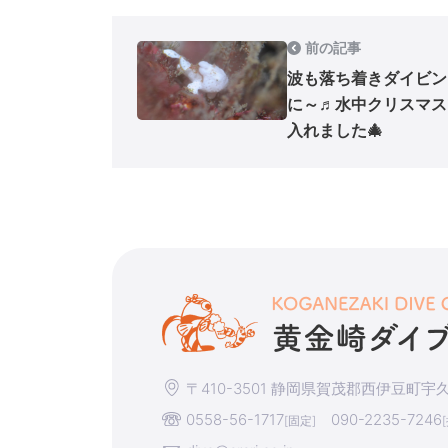
前の記事
波も落ち着きダイビン
に～♬水中クリスマス
入れました🎄
〒410-3501 静岡県賀茂郡西伊豆町宇久須
0558-56-1717
090-2235-7246
[固定]