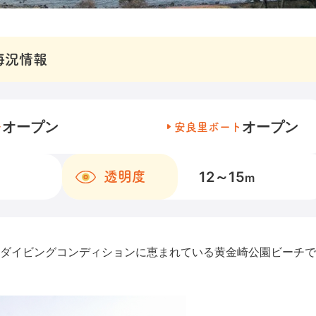
海況情報
オープン
オープン
チ
安良里ボート
12～15
透明度
m
ダイビングコンディションに恵まれている黄金崎公園ビーチで