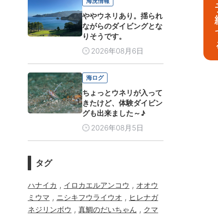
海況情報
予
ややウネリあり。揺られ
ながらのダイビングとな
りそうです。
2026年08月6日
海ログ
ちょっとウネリが入って
きたけど、体験ダイビン
グも出来ました～♪
2026年08月5日
タグ
,
,
ハナイカ
イロカエルアンコウ
オオウ
,
,
ミウマ
ニシキフウライウオ
ヒレナガ
,
,
ネジリンボウ
真鯛のだいちゃん
クマ