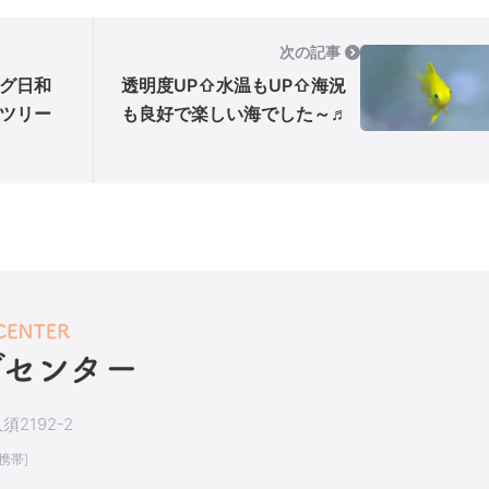
次の記事
グ日和
透明度UP⇧水温もUP⇧海況
ツリー
も良好で楽しい海でした～♬
2192-2
[携帯]