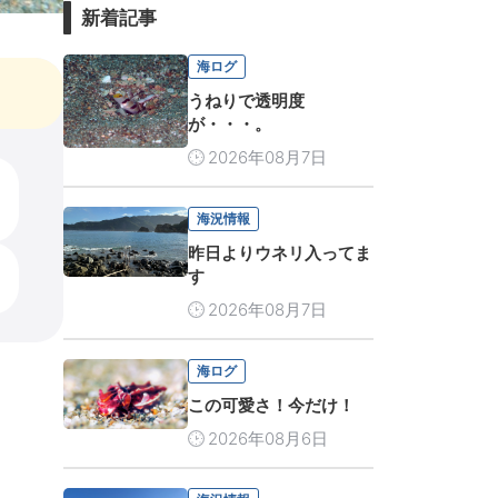
新着記事
海ログ
うねりで透明度
が・・・。
2026年08月7日
海況情報
昨日よりウネリ入ってま
す
2026年08月7日
海ログ
この可愛さ！今だけ！
2026年08月6日