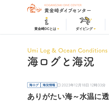
黄金崎ビーチ
黄金崎DCとは
ダイビング
Umi Log & Ocean Conditions
海ログと海況
2023年12月18日 12時33分
海ログ
海況情報
ありがたい海～水温に透