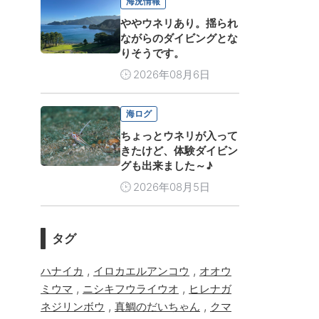
海況情報
ややウネリあり。揺られ
ながらのダイビングとな
りそうです。
2026年08月6日
海ログ
ちょっとウネリが入って
きたけど、体験ダイビン
グも出来ました～♪
2026年08月5日
タグ
,
,
ハナイカ
イロカエルアンコウ
オオウ
,
,
ミウマ
ニシキフウライウオ
ヒレナガ
,
,
ネジリンボウ
真鯛のだいちゃん
クマ