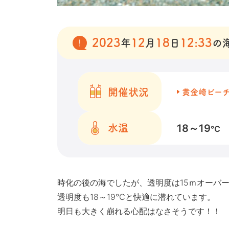
2023
12
18
12:33
年
月
日
の
開催状況
黄金崎ビー
18～19
水温
℃
時化の後の海でしたが、透明度は15ｍオーバ
透明度も18～19℃と快適に潜れています。
明日も大きく崩れる心配はなさそうです！！