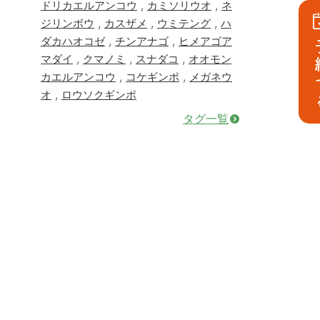
,
,
ドリカエルアンコウ
カミソリウオ
ネ
,
,
,
ジリンボウ
カスザメ
ウミテング
ハ
,
,
ダカハオコゼ
チンアナゴ
ヒメアゴア
予
,
,
,
マダイ
クマノミ
スナダコ
オオモン
,
,
カエルアンコウ
コケギンポ
メガネウ
,
オ
ロウソクギンポ
タグ一覧