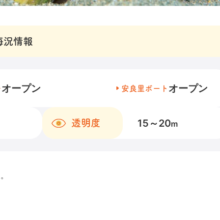
海況情報
オープン
オープン
チ
安良里ボート
15～20
透明度
m
ー。