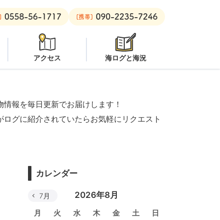
0558-56-1717
090-2235-7246
安良里ボート：
クローズ
]
[携帯]
アクセス
海ログと海況
物情報を毎日更新でお届けします！
がログに紹介されていたらお気軽にリクエスト
カレンダー
2026年8月
7月
月
火
水
木
金
土
日