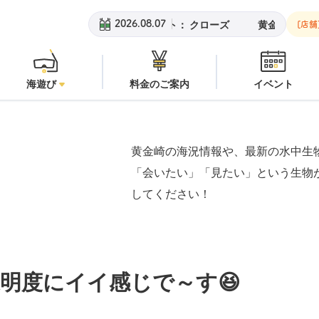
：
潜水注意
安良里ボート：
クローズ
黄金崎ビーチ：
潜水注意
2026.08.07
[店舗
海遊び
料金のご案内
イベント
黄金崎の海況情報や、最新の水中生
「会いたい」「見たい」という生物
してください！
明度にイイ感じで～す😆