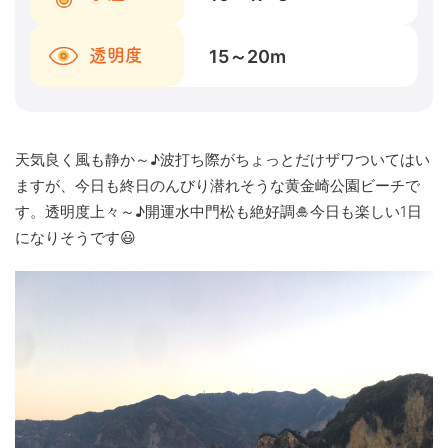
15～20
m
透明度
天気良く風も静か～♪波打ち際がちょっとだけザワついてはい
ますが、今日も終日のんびり潜れそうな黄金崎公園ビーチで
す。透明度上々～♪開運水中門松も絶好調🎍今日も楽しい1日
になりそうです😃