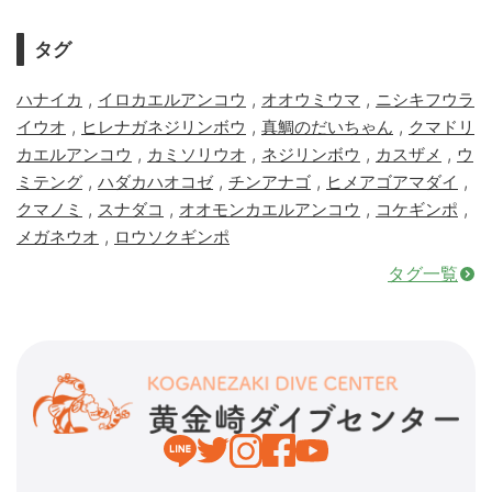
タグ
,
,
,
ハナイカ
イロカエルアンコウ
オオウミウマ
ニシキフウラ
,
,
,
イウオ
ヒレナガネジリンボウ
真鯛のだいちゃん
クマドリ
,
,
,
,
カエルアンコウ
カミソリウオ
ネジリンボウ
カスザメ
ウ
,
,
,
,
ミテング
ハダカハオコゼ
チンアナゴ
ヒメアゴアマダイ
,
,
,
,
クマノミ
スナダコ
オオモンカエルアンコウ
コケギンポ
,
メガネウオ
ロウソクギンポ
タグ一覧