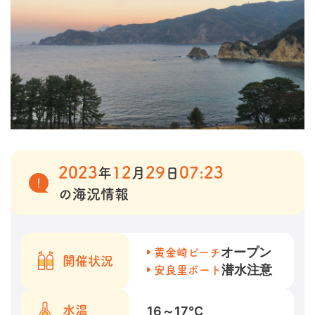
2023
12
29
07:23
年
月
日
の海況情報
オープン
黄金崎ビーチ
開催状況
潜水注意
安良里ボート
16～17
℃
水温