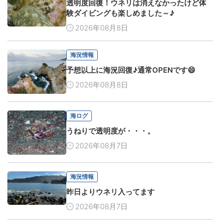
透明度回復！ウネリは消えなかったけど体
験ダイビングも楽しめました～♪
2026年08月8日
海況情報
予想以上に海況回復♪通常OPENです😄
2026年08月8日
海ログ
うねりで透明度が・・・。
2026年08月7日
海況情報
昨日よりウネリ入ってます
2026年08月7日