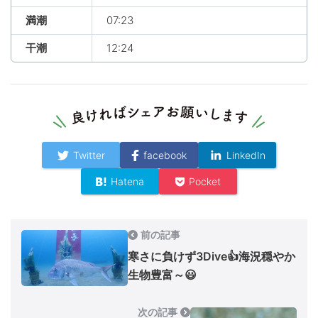
満潮
07:23
干潮
12:24
Twitter
facebook
LinkedIn
Hatena
Pocket
前の記事
寒さに負けず3Dive👍海況穏やか
生物豊富～😃
次の記事