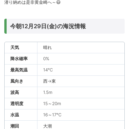
潜り納めは是非黄金崎へ～😃
今朝12月29日(金)の海況情報
天気
晴れ
降水確率
0%
最高気温
14℃
風向き
西→東
波高
1.5m
透明度
15～20m
水温
16～17℃
潮回
大潮