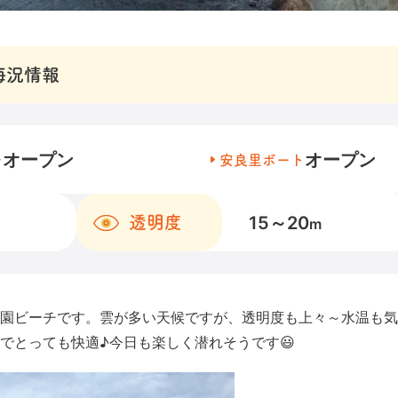
海況情報
オープン
オープン
チ
安良里ボート
15～20
透明度
m
園ビーチです。雲が多い天候ですが、透明度も上々～水温も気
でとっても快適♪今日も楽しく潜れそうです😃