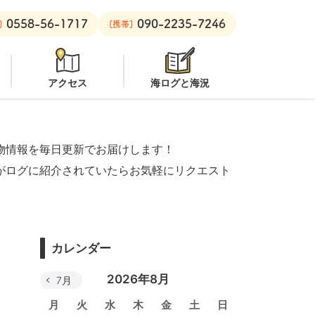
0558-56-1717
090-2235-7246
潜水注意
安良里ボート：
クローズ
]
[携帯]
アクセス
海ログと海況
物情報を毎日更新でお届けします！
がログに紹介されていたらお気軽にリクエスト
カレンダー
2026年8月
7月
月
火
水
木
金
土
日