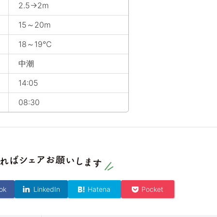
2.5→2m
15～20m
18～19℃
中潮
14:05
08:30
ok
LinkedIn
Hatena
Pocket