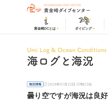
黄金
黄金崎DCとは
ダイビング
Umi Log & Ocean Conditions
海ログと海況
2024年01月22日 07時23分
海況情報
曇り空ですが海況は良好