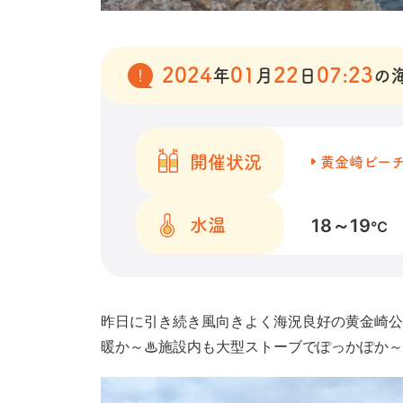
2024
01
22
07:23
年
月
日
の
開催状況
黄金崎ビー
18～19
水温
℃
昨日に引き続き風向きよく海況良好の黄金崎公
暖か～♨施設内も大型ストーブでぽっかぽか～