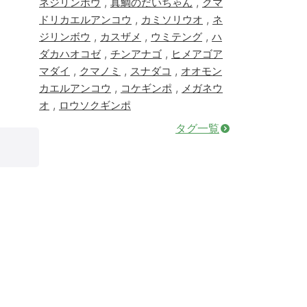
,
,
ネジリンボウ
真鯛のだいちゃん
クマ
,
,
ドリカエルアンコウ
カミソリウオ
ネ
,
,
,
ジリンボウ
カスザメ
ウミテング
ハ
,
,
ダカハオコゼ
チンアナゴ
ヒメアゴア
,
,
,
マダイ
クマノミ
スナダコ
オオモン
,
,
カエルアンコウ
コケギンポ
メガネウ
,
オ
ロウソクギンポ
タグ一覧