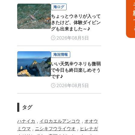
予
海ログ
ちょっとウネリが入って
きたけど、体験ダイビン
グも出来ました～♪
2026年08月5日
海況情報
いい天気🌞ウネリも微弱
で今日も終日楽しめそう
です♪
2026年08月5日
タグ
,
,
ハナイカ
イロカエルアンコウ
オオウ
,
,
ミウマ
ニシキフウライウオ
ヒレナガ