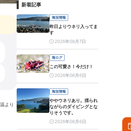
新着記事
海況情報
昨日よりウネリ入ってま
す
2026年08月7日
海ログ
この可愛さ！今だけ！
2026年08月6日
海況情報
ややウネリあり。揺られ
温より
ながらのダイビングとな
りそうです。
2026年08月6日