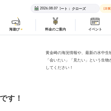
崎ビーチ：
潜水注意
安良里ボート：
クローズ
黄金崎ビーチ：
2026.08.07
[店舗
海遊び
料金のご案内
イベント
黄金崎の海況情報や、最新の水中生
「会いたい」「見たい」という生物
してください！
です！