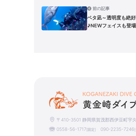
前の記事
ベタ凪～透明度も絶好
♪NEWフェイスも登場
〒410-3501 静岡県賀茂郡西伊豆町宇久須
0558-56-1717
090-2235-7246
[固定]