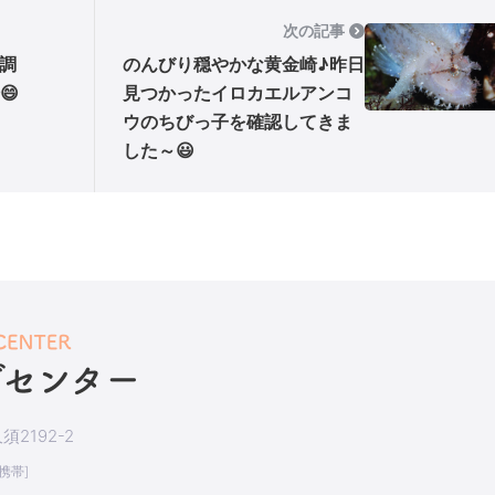
次の記事
調
のんびり穏やかな黄金崎♪昨日
😄
見つかったイロカエルアンコ
ウのちびっ子を確認してきま
した～😃
2192-2
[携帯]