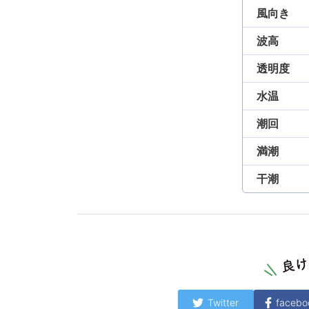
風向き
波高
透明度
水温
潮回
満潮
干潮
Twitter
facebo