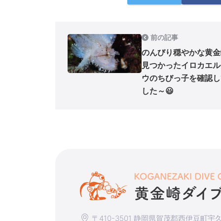
前の記事
のんびり穏やかな黄金
見つかったイロカエル
ウのちびっ子を確認し
した～😃
〒410-3501 静岡県賀茂郡西伊豆町宇久須