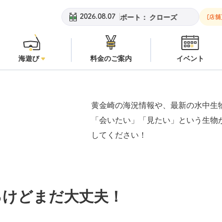
金崎ビーチ：
潜水注意
安良里ボート：
クローズ
黄金崎ビーチ
2026.08.07
[店舗
海遊び
料金のご案内
イベント
黄金崎の海況情報や、最新の水中生
「会いたい」「見たい」という生物
してください！
るけどまだ大丈夫！