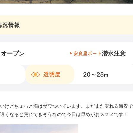
海況情報
オープン
潜水注意
チ
安良里ボート
20～25
透明度
m
いけどちょっと海はザワついています。まだまだ潜れる海況で
遅くなると荒れてきそうなので今日は早めがおススメです！