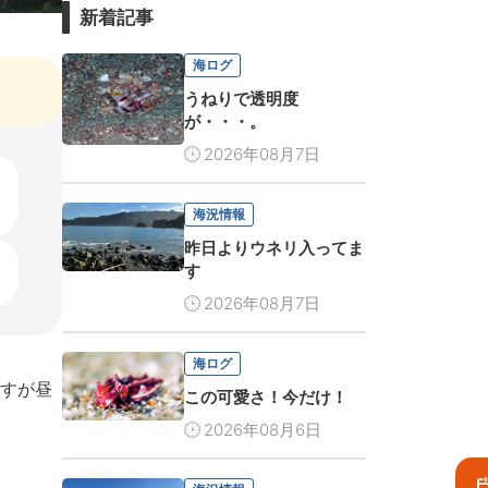
新着記事
海ログ
うねりで透明度
が・・・。
2026年08月7日
海況情報
昨日よりウネリ入ってま
す
2026年08月7日
海ログ
すが昼
この可愛さ！今だけ！
2026年08月6日