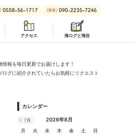
0558-56-1717
090-2235-7246
：
潜水注意
安良里ボート：
クローズ
]
[携帯]
アクセス
海ログと海況
物情報を毎日更新でお届けします！
がログに紹介されていたらお気軽にリクエスト
カレンダー
2026年8月
7月
月
火
水
木
金
土
日