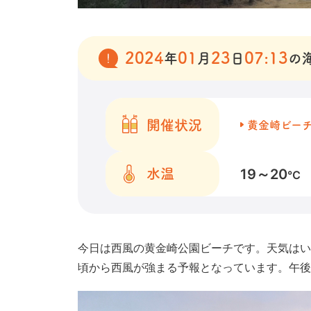
2024
01
23
07:13
年
月
日
の
開催状況
黄金崎ビー
19～20
水温
℃
今日は西風の黄金崎公園ビーチです。天気はい
頃から西風が強まる予報となっています。午後