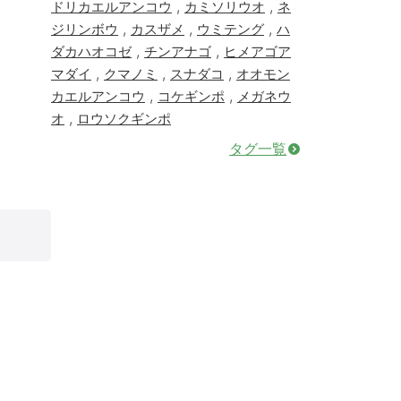
,
,
ドリカエルアンコウ
カミソリウオ
ネ
,
,
,
ジリンボウ
カスザメ
ウミテング
ハ
,
,
ダカハオコゼ
チンアナゴ
ヒメアゴア
,
,
,
マダイ
クマノミ
スナダコ
オオモン
,
,
カエルアンコウ
コケギンポ
メガネウ
,
オ
ロウソクギンポ
タグ一覧