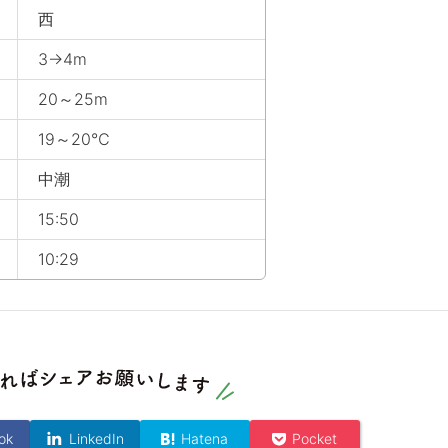
西
3→4m
20～25m
19～20℃
中潮
15:50
10:29
ok
LinkedIn
Hatena
Pocket