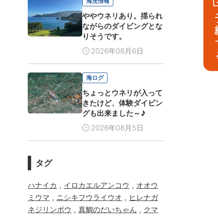
海況情報
ややウネリあり。揺られ
予
ながらのダイビングとな
りそうです。
2026年08月6日
海ログ
ちょっとウネリが入って
きたけど、体験ダイビン
グも出来ました～♪
2026年08月5日
タグ
,
,
ハナイカ
イロカエルアンコウ
オオウ
,
,
ミウマ
ニシキフウライウオ
ヒレナガ
,
,
ネジリンボウ
真鯛のだいちゃん
クマ