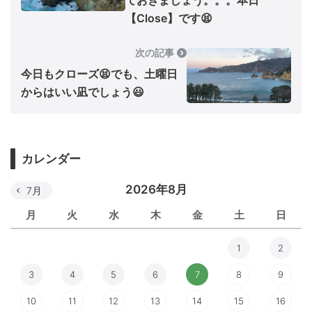
ておきましょう。。。本日
【Close】です😫
次の記事
今日もクローズ😫でも、土曜日
からはいい凪でしょう😃
カレンダー
2026年8月
7月
月
火
水
木
金
土
日
1
2
3
4
5
6
7
8
9
10
11
12
13
14
15
16