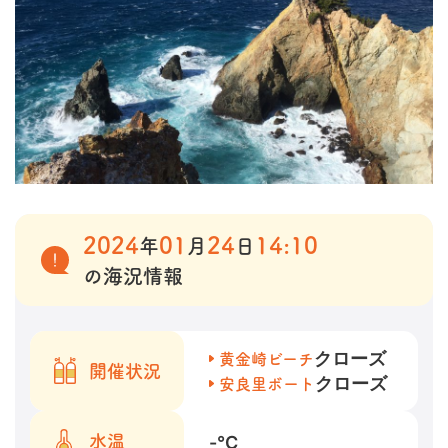
2024
01
24
14:10
年
月
日
の海況情報
クローズ
黄金崎ビーチ
開催状況
クローズ
安良里ボート
-
℃
水温