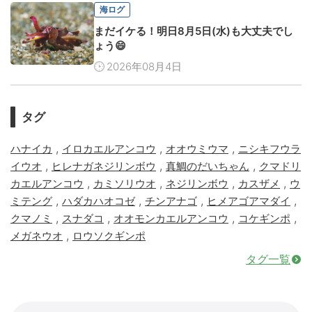
海ログ
まだイケる！明日8月5日(水)も大丈夫でし
ょう😄
2026年08月4日
タグ
,
,
,
ハナイカ
イロカエルアンコウ
オオウミウマ
ニシキフウラ
,
,
,
イウオ
ヒレナガネジリンボウ
真鯛のだいちゃん
クマドリ
,
,
,
,
カエルアンコウ
カミソリウオ
ネジリンボウ
カスザメ
ウ
,
,
,
,
ミテング
ハダカハオコゼ
チンアナゴ
ヒメアゴアマダイ
,
,
,
,
クマノミ
スナダコ
オオモンカエルアンコウ
コケギンポ
,
メガネウオ
ロウソクギンポ
タグ一覧