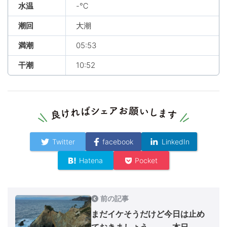
水温
-℃
潮回
大潮
満潮
05:53
干潮
10:52
Twitter
facebook
LinkedIn
Hatena
Pocket
前の記事
まだイケそうだけど今日は止め