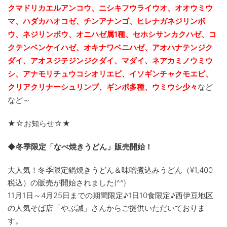
クマドリカエルアンコウ、ニシキフウライウオ、オオウミウ
マ、ハダカハオコゼ、チンアナンゴ、ヒレナガネジリンボ
ウ、ネジリンボウ、オニハゼ属1種、セホシサンカクハゼ、コ
クテンベンケイハゼ、オキナワベニハゼ、
アオハナテンジク
ダイ、アオスジ
テ
ジンジクダイ、マダイ、ネアカミノウミウ
シ、アナモリチュウコシオリエビ、
イソギンチャクモエビ、
クリアクリナーシュリンプ、ギンポ多種、
ウミウシ少々
など
など～
★☆お知らせ☆★
◆冬季限定「なべ焼きうどん」販売開始！
大人気！冬季限定鍋焼きうどん＆味噌煮込みうどん（¥
1,400
税込）の販売が開始されました(^^)
11月1日～4月25日までの期間限定♪1日10食限定♪西伊豆地区
の人気そば店「やぶ誠」さんからご提供いただいておりま
す。