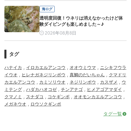
海ログ
透明度回復！ウネリは消えなかったけど体
験ダイビングも楽しめました～♪
2026年08月8日
タグ
,
,
,
ハナイカ
イロカエルアンコウ
オオウミウマ
ニシキフウラ
,
,
,
イウオ
ヒレナガネジリンボウ
真鯛のだいちゃん
クマドリ
,
,
,
,
カエルアンコウ
カミソリウオ
ネジリンボウ
カスザメ
ウ
,
,
,
,
ミテング
ハダカハオコゼ
チンアナゴ
ヒメアゴアマダイ
,
,
,
,
クマノミ
スナダコ
コケギンポ
オオモンカエルアンコウ
,
メガネウオ
ロウソクギンポ
タグ一覧