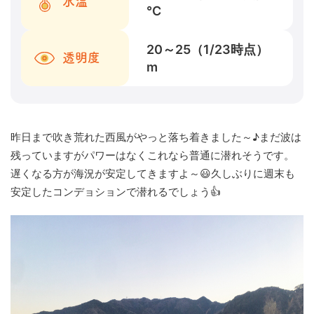
水温
℃
20～25（1/23時点）
透明度
m
昨日まで吹き荒れた西風がやっと落ち着きました～♪まだ波は
残っていますがパワーはなくこれなら普通に潜れそうです。
遅くなる方が海況が安定してきますよ～😃久しぶりに週末も
安定したコンデョションで潜れるでしょう👍