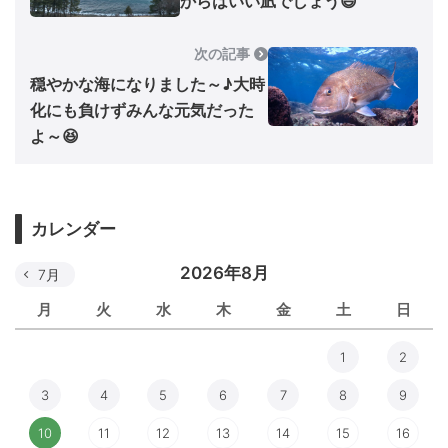
からはいい凪でしょう😃
次の記事
穏やかな海になりました～♪大時
化にも負けずみんな元気だった
よ～😆
カレンダー
2026年8月
7月
月
火
水
木
金
土
日
1
2
3
4
5
6
7
8
9
10
11
12
13
14
15
16