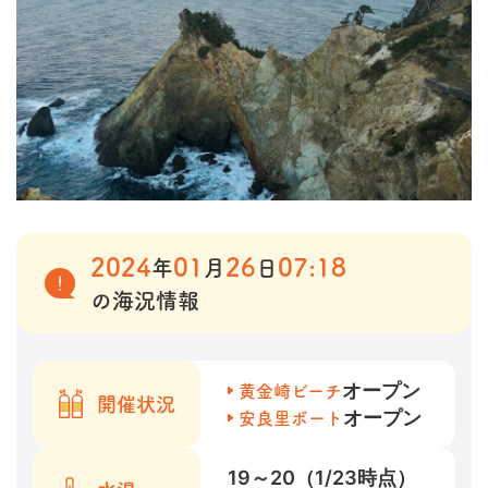
2024
01
26
07:18
年
月
日
の海況情報
オープン
黄金崎ビーチ
開催状況
オープン
安良里ボート
19～20（1/23時点）