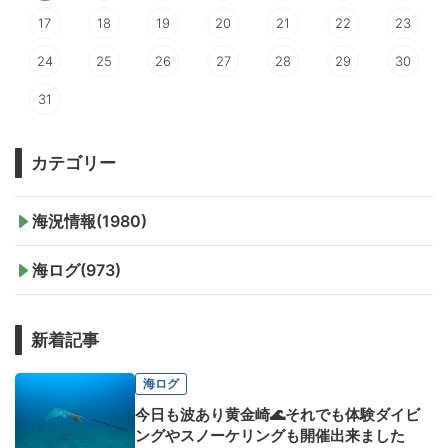
17
18
19
20
21
22
23
24
25
26
27
28
29
30
31
カテゴリー
海況情報(1980)
海ログ(973)
新着記事
海ログ
今日も波あり黄金崎🌊それでも体験ダイビ
ングやスノーケリングも開催出来ました