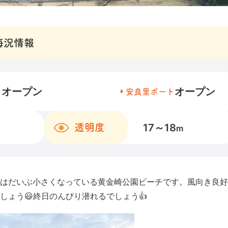
海況情報
オープン
オープン
チ
安良里ボート
17～18
透明度
m
はだいぶ小さくなっている黄金崎公園ビーチです。風向き良好
ょう😃終日のんびり潜れるでしょう👍