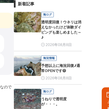
新着記事
海ログ
透明度回復！ウネリは消
えなかったけど体験ダイ
ビングも楽しめました～
♪
2026年08月8日
海況情報
予想以上に海況回復♪通
常OPENです😄
2026年08月8日
なので
海ログ
うねりで透明度
が・・・。