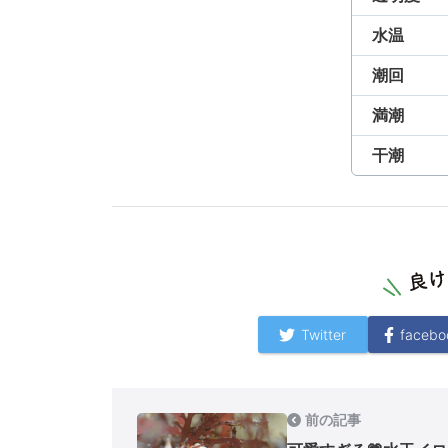
水温
潮回
満潮
干潮
Twitter
facebo
前の記事