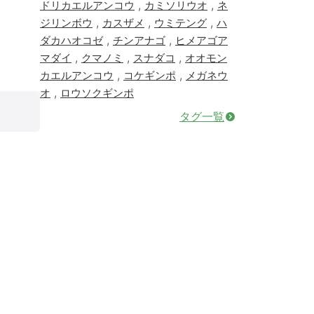
,
,
ドリカエルアンコウ
カミソリウオ
ネ
,
,
,
ジリンボウ
カスザメ
ウミテング
ハ
,
,
ダカハオコゼ
チンアナゴ
ヒメアゴア
,
,
,
マダイ
クマノミ
スナダコ
オオモン
,
,
カエルアンコウ
コケギンポ
メガネウ
,
オ
ロウソクギンポ
タグ一覧