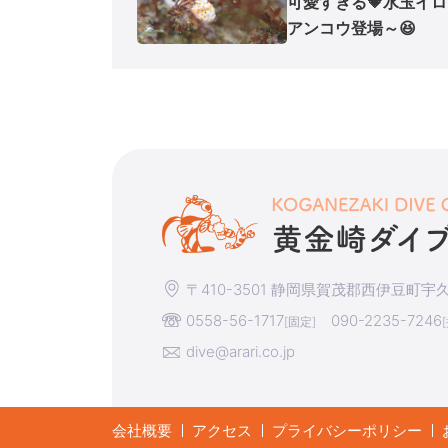
可愛すぎる💗水玉イ
アンコウ登場～😆
〒410-3501 静岡県賀茂郡西伊豆町宇久須
0558-56-1717
090-2235-7246
[固定]
dive@arari.co.jp
会社概要
アクセス
プライバシーポリシー