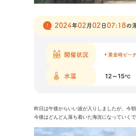
2024
02
02
07:18
年
月
日
の
開催状況
黄金崎ビー
12～15
水温
℃
昨日は午後からいい波が入りしましたが、今朝
今後はどんどん落ち着いた海況になっていくでし