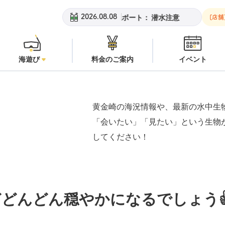
金崎ビーチ：
オープン
安良里ボート：
潜水注意
黄金崎ビーチ
2026.08.08
[店舗
海遊び
料金のご案内
イベント
黄金崎の海況情報や、最新の水中生
「会いたい」「見たい」という生物
してください！
どんどん穏やかになるでしょう