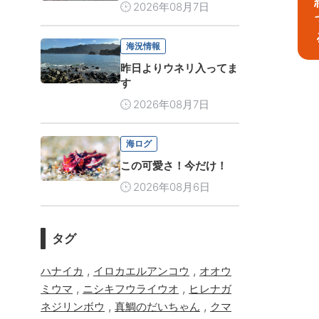
予
2026年08月7日
海況情報
昨日よりウネリ入ってま
す
2026年08月7日
海ログ
この可愛さ！今だけ！
2026年08月6日
タグ
,
,
ハナイカ
イロカエルアンコウ
オオウ
,
,
ミウマ
ニシキフウライウオ
ヒレナガ
,
,
ネジリンボウ
真鯛のだいちゃん
クマ