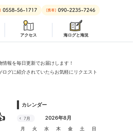
0558-56-1717
090-2235-7246
：
オープン
安良里ボート：
潜水注意
]
[携帯]
アクセス
海ログと海況
物情報を毎日更新でお届けします！
がログに紹介されていたらお気軽にリクエスト
カレンダー

2026年8月
7月
月
火
水
木
金
土
日