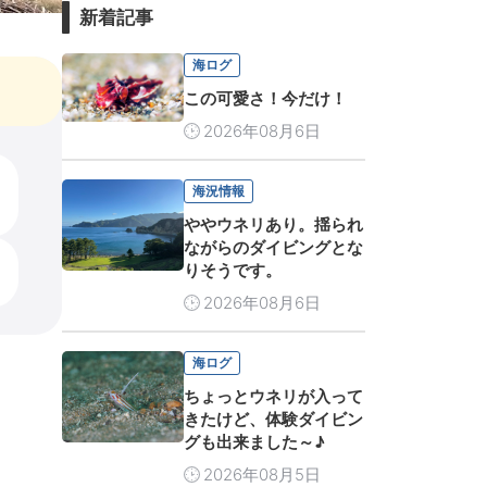
新着記事
海ログ
この可愛さ！今だけ！
2026年08月6日
海況情報
ややウネリあり。揺られ
ながらのダイビングとな
りそうです。
2026年08月6日
海ログ
ちょっとウネリが入って
きたけど、体験ダイビン
グも出来ました～♪
2026年08月5日