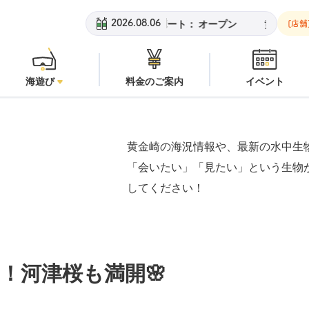
オープン
安良里ボート：
オープン
黄金崎ビーチ：
オープン
2026.08.06
[店舗
海遊び
料金のご案内
イベント
黄金崎の海況情報や、最新の水中生
「会いたい」「見たい」という生物
してください！
！河津桜も満開🌸