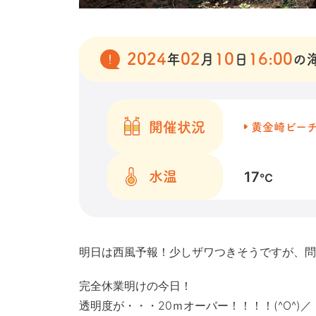
2024
02
10
16:00
年
月
日
の
開催状況
黄金崎ビー
17
水温
℃
明日は西風予報！少しザワつきそうですが、問題
完全休業明けの今日！
透明度が・・・20ｍオーバー！！！！(^O^)／