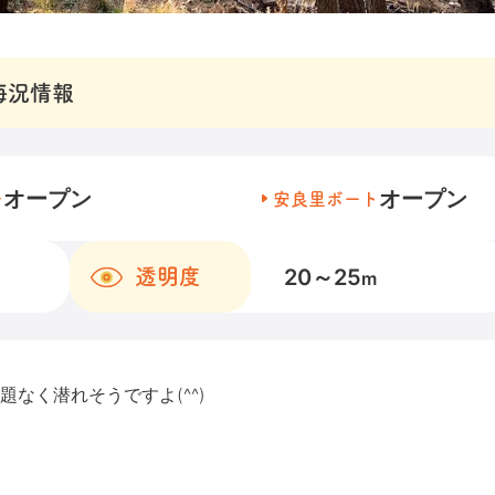
海況情報
オープン
オープン
チ
安良里ボート
20～25
透明度
m
なく潜れそうですよ(^^)