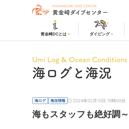
黄金崎ビーチ：
黄金崎DCとは
ダイビング
Umi Log & Ocean Conditions
海ログと海況
2024年02月10日 16時00分
海ログ
海況情報
海もスタッフも絶好調～