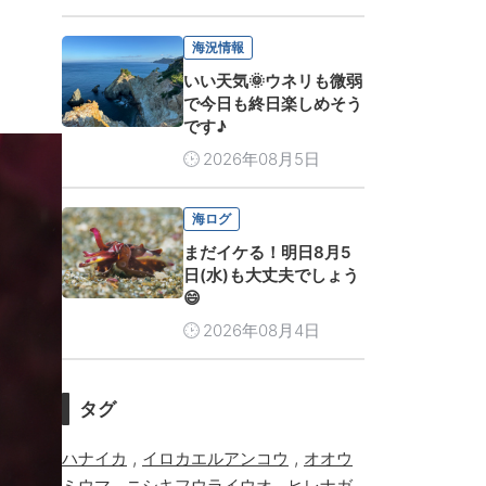
海況情報
いい天気🌞ウネリも微弱
で今日も終日楽しめそう
です♪
2026年08月5日
海ログ
まだイケる！明日8月5
日(水)も大丈夫でしょう
😄
2026年08月4日
タグ
,
,
ハナイカ
イロカエルアンコウ
オオウ
,
,
ミウマ
ニシキフウライウオ
ヒレナガ