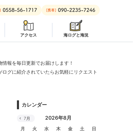
0558-56-1717
090-2235-7246
安良里ボート：
オープン
]
[携帯]
アクセス
海ログと海況
物情報を毎日更新でお届けします！
がログに紹介されていたらお気軽にリクエスト
カレンダー
2026年8月
7月
月
火
水
木
金
土
日