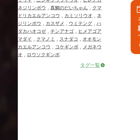
,
,
ネジリンボウ
真鯛のだいちゃん
クマ
,
,
ドリカエルアンコウ
カミソリウオ
ネ
予
,
,
,
ジリンボウ
カスザメ
ウミテング
ハ
,
,
ダカハオコゼ
チンアナゴ
ヒメアゴア
,
,
,
マダイ
クマノミ
スナダコ
オオモン
,
,
カエルアンコウ
コケギンポ
メガネウ
,
オ
ロウソクギンポ
タグ一覧