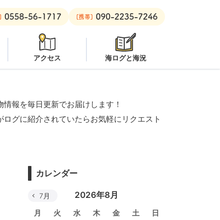
0558-56-1717
090-2235-7246
潜水注意
安良里ボート：
クローズ
]
[携帯]
アクセス
海ログと海況
物情報を毎日更新でお届けします！
がログに紹介されていたらお気軽にリクエスト
カレンダー
2026年8月
7月
月
火
水
木
金
土
日