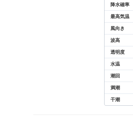
降水確率
最高気温
風向き
波高
透明度
水温
潮回
満潮
干潮