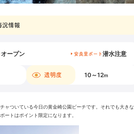
海況情報
オープン
潜水注意
チ
安良里ボート
10～12
透明度
m
チャついている今日の黄金崎公園ビーチです。それでも大きな
ボートはポイント限定になります。