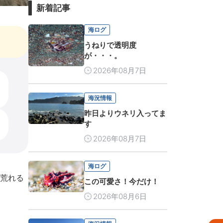
新着記事
海ログ
うねりで透明度
が・・・。
2026年08月7日
海況情報
昨日よりウネリ入ってま
す
2026年08月7日
海ログ
荒れる
この可愛さ！今だけ！
2026年08月6日