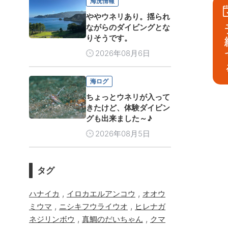
海況情報
ややウネリあり。揺られ
ながらのダイビングとな
予
りそうです。
2026年08月6日
海ログ
ちょっとウネリが入って
きたけど、体験ダイビン
グも出来ました～♪
2026年08月5日
タグ
,
,
ハナイカ
イロカエルアンコウ
オオウ
,
,
ミウマ
ニシキフウライウオ
ヒレナガ
,
,
ネジリンボウ
真鯛のだいちゃん
クマ