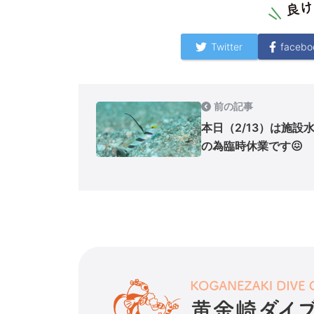
Twitter
facebo
前の記事
本日（2/13）は施設
の為臨時休業です😖