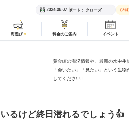
金崎ビーチ：
潜水注意
安良里ボート：
クローズ
黄金崎ビーチ：
2026.08.07
[店舗
海遊び
料金のご案内
イベント
黄金崎の海況情報や、最新の水中生
「会いたい」「見たい」という生物
してください！
いるけど終日潜れるでしょう👍