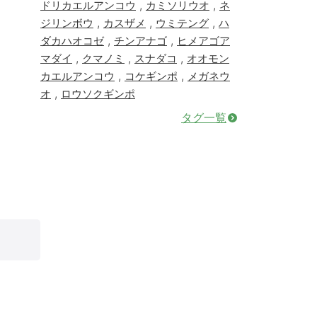
,
,
ドリカエルアンコウ
カミソリウオ
ネ
,
,
,
ジリンボウ
カスザメ
ウミテング
ハ
,
,
ダカハオコゼ
チンアナゴ
ヒメアゴア
,
,
,
マダイ
クマノミ
スナダコ
オオモン
,
,
カエルアンコウ
コケギンポ
メガネウ
,
オ
ロウソクギンポ
タグ一覧