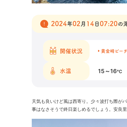
2024
02
14
07:20
年
月
日
の
開催状況
黄金崎ビー
15～16
水温
℃
天気も良いけど風は西寄り。少々波打ち際がパ
事はなさそうで終日楽しめるでしょう。安良里