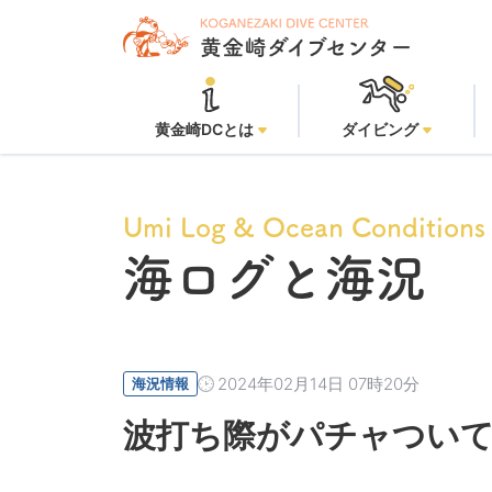
黄
黄金崎DCとは
ダイビング
Umi Log & Ocean Conditions
海ログと海況
2024年02月14日 07時20分
海況情報
波打ち際がパチャついて