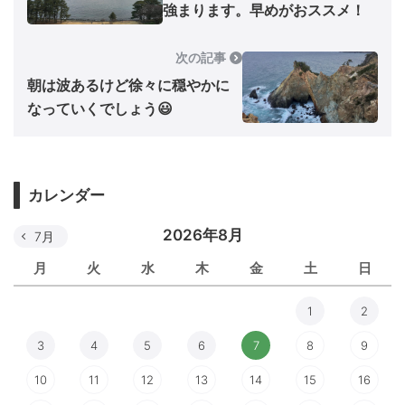
強まります。早めがおススメ！
次の記事
朝は波あるけど徐々に穏やかに
なっていくでしょう😃
カレンダー
2026年8月
7月
月
火
水
木
金
土
日
1
2
3
4
5
6
7
8
9
10
11
12
13
14
15
16