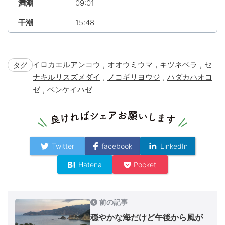
満潮
09:01
干潮
15:48
,
,
,
イロカエルアンコウ
オオウミウマ
キツネベラ
セ
タグ
,
,
ナキルリスズメダイ
ノコギリヨウジ
ハダカハオコ
,
ゼ
ベンケイハゼ
Twitter
facebook
LinkedIn
Hatena
Pocket
前の記事
穏やかな海だけど午後から風が