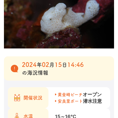
2024
02
15
14:46
年
月
日
の海況情報
オープン
黄金崎ビーチ
開催状況
潜水注意
安良里ボート
15～16
℃
水温