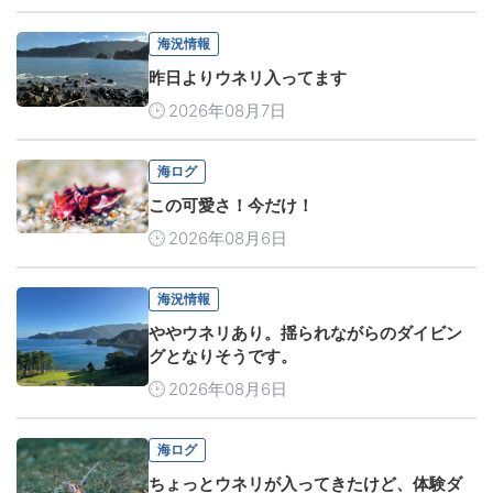
海況情報
昨日よりウネリ入ってます
2026年08月7日
海ログ
この可愛さ！今だけ！
2026年08月6日
海況情報
ややウネリあり。揺られながらのダイビン
グとなりそうです。
2026年08月6日
海ログ
ちょっとウネリが入ってきたけど、体験ダ