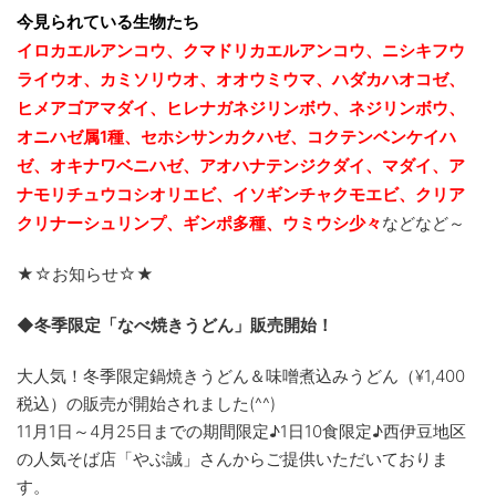
今見られている生物たち
イロカエルアンコウ、クマドリカエルアンコウ、ニシキフウ
ライウオ、カミソリウオ、オオウミウマ、ハダカハオコゼ、
ヒメアゴアマダイ、ヒレナガネジリンボウ、ネジリンボウ、
オニハゼ属1種、セホシサンカクハゼ、コクテンベンケイハ
ゼ、オキナワベニハゼ、
アオハナテンジクダイ、マダイ、ア
ナモリチュウコシオリエビ、
イソギンチャクモエビ、クリア
クリナーシュリンプ、ギンポ多種、
ウミウシ少々
などなど～
★☆お知らせ☆★
◆冬季限定「なべ焼きうどん」販売開始！
大人気！冬季限定鍋焼きうどん＆味噌煮込みうどん（¥
1,400
税込）の販売が開始されました(^^)
11月1日～4月25日までの期間限定♪1日10食限定♪西伊豆地区
の人気そば店「やぶ誠」さんからご提供いただいておりま
す。