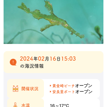
2024
02
16
15:03
年
月
日
の海況情報
オープン
黄金崎ビーチ
開催状況
オープン
安良里ボート
16～17
℃
水温