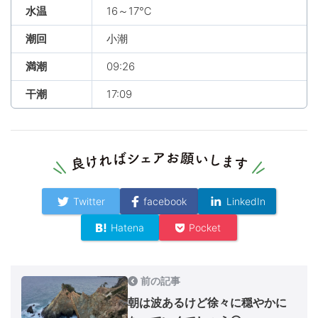
水温
16～17℃
潮回
小潮
満潮
09:26
干潮
17:09
Twitter
facebook
LinkedIn
Hatena
Pocket
前の記事
朝は波あるけど徐々に穏やかに