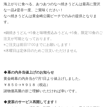
海上がりに食べる、あつあつのなべ焼きうどんは最高に贅沢
な一品♪是非一度、ご賞味ください！
なべ焼きうどんは黄金崎公園ビーチでのみの提供となりま
す。
※鍋焼きうどん→5食と味噌煮込みうどん→5食。限定10食のご
注文が可能となっております。
※ご注文は前日17:00までにお願いします！
※木曜日は定休日のためご注文いただけません
◆幕の内弁当値上げのお知らせ
黄金崎幕の内弁当が7月1日より値上げしました。
￥８５０→￥９１８（税込）
諸物価高騰の折ご理解いただければ幸いです。
◆麦茶のサービス再開してます！