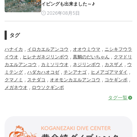
イビングも出来ました～♪
2026年08月5日
タグ
,
,
,
ハナイカ
イロカエルアンコウ
オオウミウマ
ニシキフウラ
,
,
,
イウオ
ヒレナガネジリンボウ
真鯛のだいちゃん
クマドリ
,
,
,
,
カエルアンコウ
カミソリウオ
ネジリンボウ
カスザメ
ウ
,
,
,
,
ミテング
ハダカハオコゼ
チンアナゴ
ヒメアゴアマダイ
,
,
,
,
クマノミ
スナダコ
オオモンカエルアンコウ
コケギンポ
,
メガネウオ
ロウソクギンポ
タグ一覧